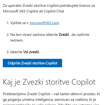
Za uporabo Zvezki storitve Copilot potrebujete licenco za
Microsoft 365 Copilot ali Copilot Chat
Vpišite se v
microsoft365.com
.
Na levi strani zaslona izberite
Zvezki
, da razširite
seznam.
Izberite
Vsi zvezki
.
Odprite Zvezki storitve Copilot
Kaj je Zvezki storitve Copilot
Predstavljamo Zvezki Copilot – vaš lasten delovni prostor, ki
ga poganja umetna inteligenca, zasnovan za vsebino, ki je
najpomembnejša za vašo nalogo. Združite vse ustrezne vire,