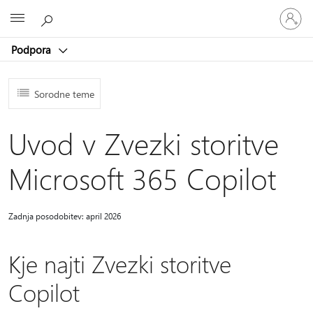
Vpišite
Microsoft
se
v
Podpora
svoj
račun
Sorodne teme
Uvod v Zvezki storitve
Microsoft 365 Copilot
Zadnja posodobitev: april 2026
Kje najti Zvezki storitve
Copilot