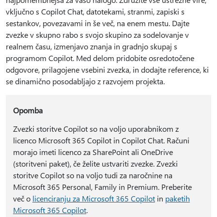
vključno s Copilot Chat, datotekami, stranmi, zapiski s
sestankov, povezavami in še več, na enem mestu. Dajte
zvezke v skupno rabo s svojo skupino za sodelovanje v
realnem času, izmenjavo znanja in gradnjo skupaj s
programom Copilot. Med delom pridobite osredotočene
odgovore, prilagojene vsebini zvezka, in dodajte reference, ki
se dinamično posodabljajo z razvojem projekta.
Opomba
Zvezki storitve Copilot so na voljo uporabnikom z
licenco Microsoft 365 Copilot in Copilot Chat. Računi
morajo imeti licenco za SharePoint ali OneDrive
(storitveni paket), če želite ustvariti zvezke. Zvezki
storitve Copilot so na voljo tudi za naročnine na
Microsoft 365 Personal, Family in Premium. Preberite
več o
licenciranju za Microsoft 365 Copilot
in
paketih
Microsoft 365 Copilot
.