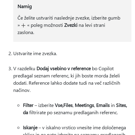
Namig
Če želite ustvariti naslednje zvezke, izberite gumb
»
« poleg možnosti
Zvezki
na levi strani
zaslona.
Ustvarite ime zvezka.
V razdelku
Dodaj vsebino v reference
bo Copilot
predlagal seznam referenc, ki jih boste morda želeli
dodati. Reference lahko dodate tudi na več različnih
načinov.
Filter
– izberite
Vse,
Files
,
Meetings
,
Emails
in
Sites,
da
filtrirate po seznamu predlaganih referenc.
Iskanje
– v iskalno vrstico vnesite ime določenega
sklica in ga nato izberite na seznamu predlaganih