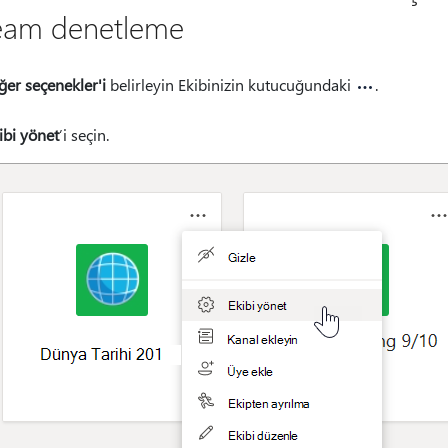
am denetleme
ğer seçenekler'i
belirleyin Ekibinizin kutucuğundaki
.
ibi yönet
’i seçin.