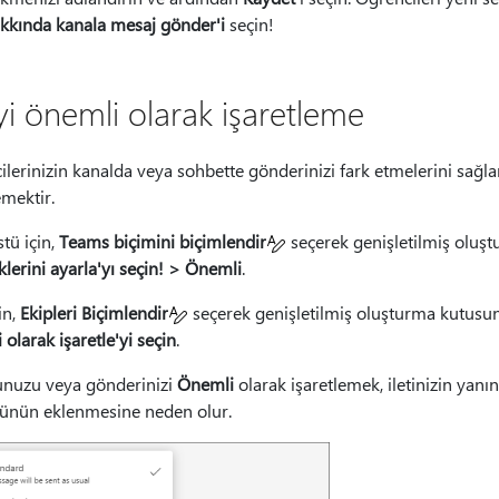
kkında kanala mesaj gönder'i
seçin!
iyi önemli olarak işaretleme
lerinizin kanalda veya sohbette gönderinizi fark etmelerini sağla
emektir.
tü için,
Teams biçimini biçimlendir
seçerek genişletilmiş oluş
lerini ayarla'yı seçin! > Önemli
.
in,
Ekipleri Biçimlendir
seçerek genişletilmiş oluşturma kutusu
olarak işaretle'yi seçin
.
nuzu veya gönderinizi
Önemli
olarak işaretlemek, iletinizin yanın
ünün eklenmesine neden olur.