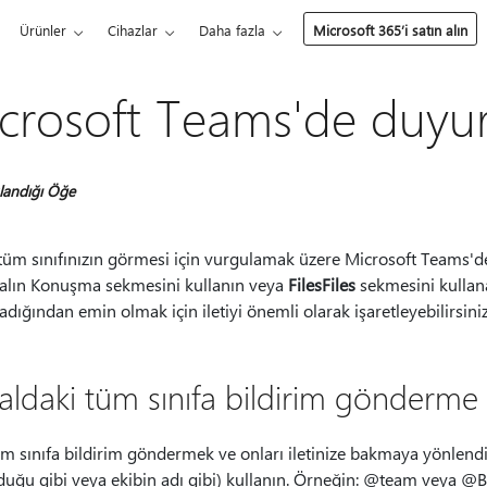
Ürünler
Cihazlar
Daha fazla
Microsoft 365’i satın alın
crosoft Teams'de duyur
landığı Öğe
i tüm sınıfınızın görmesi için vurgulamak üzere Microsoft Teams'
nalın Konuşma sekmesini kullanın veya
FilesFiles
sekmesini kullana
dığından emin olmak için iletiyi önemli olarak işaretleyebilirsiniz
aldaki tüm sınıfa bildirim gönderme
m sınıfa bildirim göndermek ve onları iletinize bakmaya yönlendi
duğu gibi veya ekibin adı gibi) kullanın. Örneğin: @team veya @B