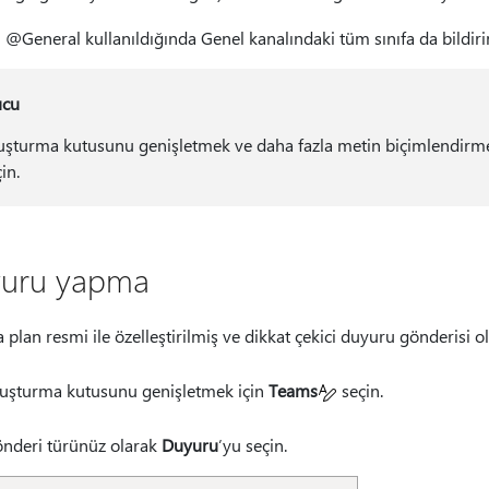
 @General kullanıldığında Genel kanalındaki tüm sınıfa da bildiri
ucu
uşturma kutusunu genişletmek ve daha fazla metin biçimlendirm
in.
uru yapma
a plan resmi ile özelleştirilmiş ve dikkat çekici duyuru gönderisi o
uşturma kutusunu genişletmek için
Teams
seçin.
nderi türünüz olarak
Duyuru
’yu seçin.