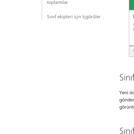
toplantılar
Sınıf ekipleri için İçgörüler
Sını
Yeni öd
gönderi
görüntü
Sını