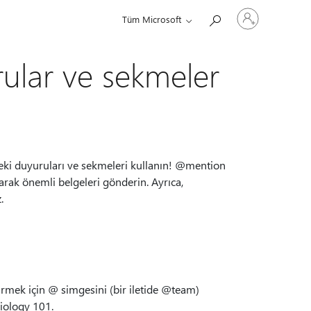
Hesabınızda
Tüm Microsoft
oturum
açın
ular ve sekmeler
deki duyuruları ve sekmeleri kullanın! @mention
rak önemli belgeleri gönderin. Ayrıca,
.
rmek için @ simgesini (bir iletide @team)
iology 101.