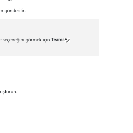
m gönderilir.
e seçeneğini görmek için
Teams
luşturun.