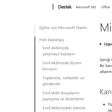
Microsoft
Destek
Microsoft 365
Office
Mi
Eğitim için Microsoft Teams
Hızlı başlangıç
Uygu
Sınıf ekibinizde
çalışmaya başlayın
İçeriğ
Sınıf ekibinizde düzeni
Bir ka
koruyun
atlanma
Toplantılar, sohbetler ve
gönderiler
Kan
Sınıf ekibi dosyalarını
paylaşma ve düzenleme
Tü
Sınıf ekibinizdeki ödevler
ol