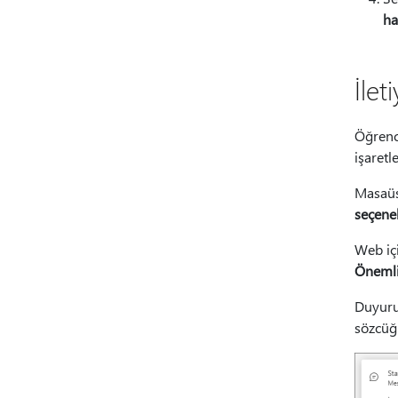
ha
İlet
Öğrenci
işaretl
Masaüs
seçenek
Web iç
Önemli 
Duyuru
sözcüğ