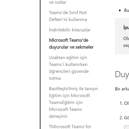
ve notlar
Bu
Teams'de Sınıf Not
Defteri’ni kullanma
İp
İndirilebilir kılavuzlar
Ol
Microsoft Teams'de
seç
duyurular ve sekmeler
Uzaktan eğitim için
Teams’i kullanırken
öğrencileri güvende
Duy
tutma
Basitleştirilmiş ile tanışın
Bir ark
Eğitim için Microsoft
TeamsEğitim için
Ol
Microsoft Teams
deneyimi
Gö
TMicrosoft Teams for