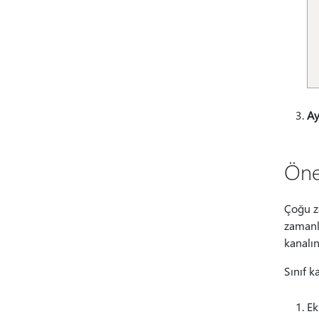
Ay
Öne
Çoğu za
zamanla
kanalın
Sınıf k
Ek