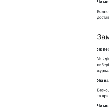
Чи мо
Кожне 
достав
Зам
Як пе
Увійді
вибері
журна
Які в
Безкош
та при
Чи мо