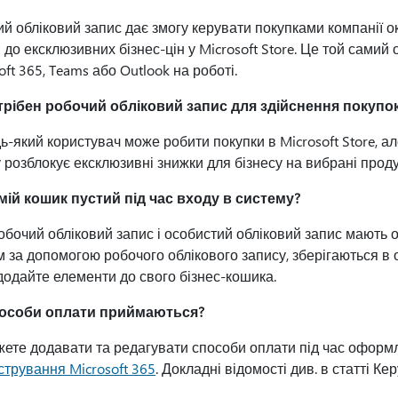
й обліковий запис дає змогу керувати покупками компанії о
 до ексклюзивних бізнес-цін у Microsoft Store. Це той самий
oft 365, Teams або Outlook на роботі.
трібен робочий обліковий запис для здійснення покупо
дь-який користувач може робити покупки в Microsoft Store, а
 розблокує ексклюзивні знижки для бізнесу на вибрані проду
мій кошик пустий під час входу в систему?
бочий обліковий запис і особистий обліковий запис мають 
 за допомогою робочого облікового запису, зберігаються в о
додайте елементи до свого бізнес-кошика.
пособи оплати приймаються?
жете додавати та редагувати способи оплати під час офор
стрування Microsoft 365
. Докладні відомості див. в статті К