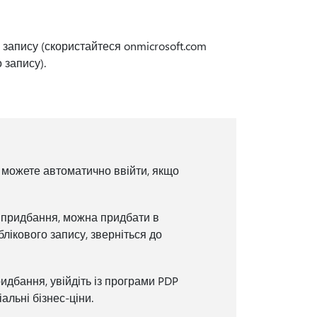
 запису (скористайтеся onmicrosoft.com
 запису).
и можете автоматично ввійти, якщо
а придбання, можна придбати в
блікового запису, зверніться до
дбання, увійдіть із програми PDP
льні бізнес-ціни.