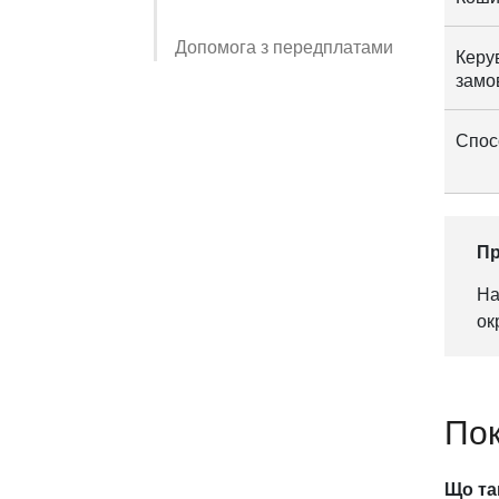
Допомога з передплатами
Керу
замо
Спос
Пр
На
ок
Пок
Що та