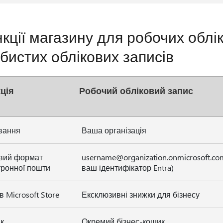
кції магазину для робочих облік
бистих облікових записів
ція
Робочий обліковий запис
вання
Ваша організація
вий формат
username@organization.onmicrosoft.co
тронної пошти
ваш ідентифікатор Entra)
в Microsoft Store
Ексклюзивні знижки для бізнесу
к
Окремий бізнес-кошик