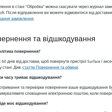
ення в стані "Обробка" можна скасувати через журнал зам
oft. Після відправлення ви можете відмовитися від доставк
вання замовлення
.
ернення та відшкодування
олітика повернення?
є 60 днів від доставки, щоб повернути пристрої Surface і акс
 стані. Див.
статтю Повернення та обміни
.
ки часу триває відшкодування?
отримання та перевірки повернення ваше відшкодування бу
имуватимете сповіщення електронною поштою, коли поверне
йде моє відшкодування?