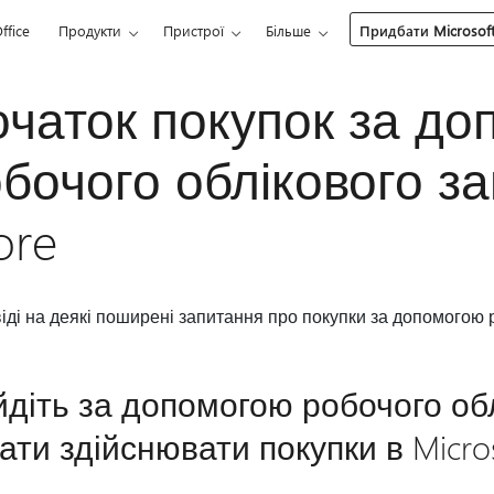
ffice
Продукти
Пристрої
Більше
Придбати Microsoft
чаток покупок за д
бочого облікового зап
ore
іді на деякі поширені запитання про покупки за допомогою ро
йдіть за допомогою робочого об
ати здійснювати покупки в Micros