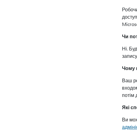
Робочи
доступ
Micros
Чи по
Ні. Бу
запису
Чому 
Ваш ро
входом
потім 
Які с
Ви мо
адміні