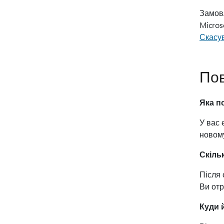
Замовл
Micros
Скасу
Пов
Яка п
У вас 
новому
Скіль
Після 
Ви отр
Куди 