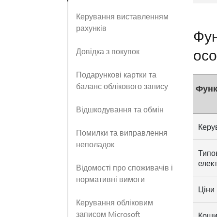
Керування виставленням
рахунків
Фун
осо
Довідка з покупок
Подарункові картки та
баланс облікового запису
Функ
Відшкодування та обмін
Керу
Помилки та виправлення
неполадок
Типо
елек
Відомості про споживачів і
нормативні вимоги
Ціни 
Керування обліковим
записом Microsoft
Коши