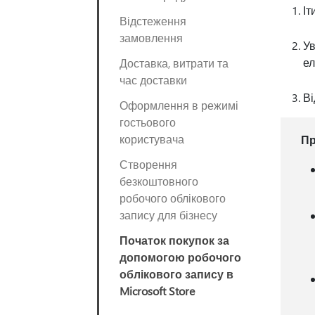
Іт
Відстеження
замовлення
Ув
ел
Доставка, витрати та
час доставки
Ві
Оформлення в режимі
гостьового
користувача
Пр
Створення
безкоштовного
робочого облікового
запису для бізнесу
Початок покупок за
допомогою робочого
облікового запису в
Microsoft Store