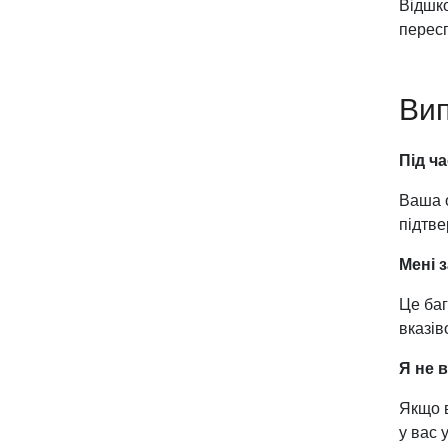
Відшко
пересп
Вип
Під ч
Ваша о
підтве
Мені 
Це баг
вказів
Я не 
Якщо в
у вас 