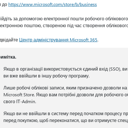
и до
https://www.microsoft.com/store/b/business
ійдіть за допомогою електронної пошти робочого облікового
ектронною поштою, створеною під час створення облікового
двідайте
Центр адміністрування Microsoft 365
.
имітка.
Якщо в організації використовується єдиний вхід (SSO), в
ви вже ввійшли в іншу робочу програму.
Лише робочі облікові записи, яким призначено дозволи н
Microsoft Store. Якщо вам потрібні дозволи для робочого о
свого ІТ-Admin.
Якщо ви не ввійшли в систему перед початком процесу при
перед покупкою, щоб переконатися, що ви отримуєте спеціа