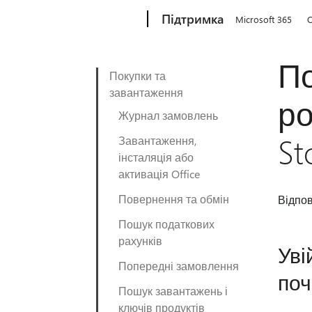
Microsoft
Підтримка
Microsoft 365
O
По
Покупки та
завантаження
ро
Журнал замовлень
St
Завантаження,
інсталяція або
активація Office
Повернення та обмін
Відпов
Пошук податкових
рахунків
Уві
Попередні замовлення
поч
Пошук завантажень і
ключів продуктів