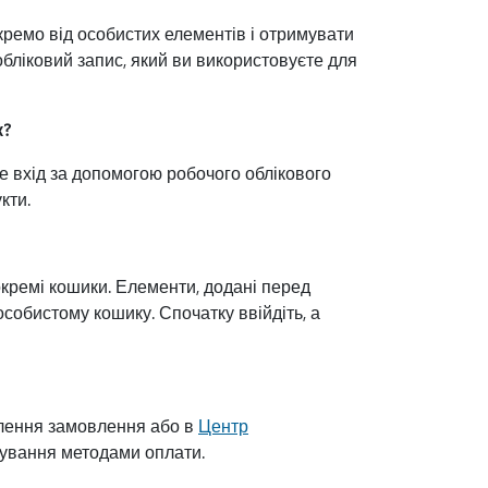
кремо від особистих елементів і отримувати
 обліковий запис, який ви використовуєте для
к?
ле вхід за допомогою робочого облікового
кти.
окремі кошики. Елементи, додані перед
собистому кошику. Спочатку ввійдіть, а
млення замовлення або в
Центр
ерування методами оплати.