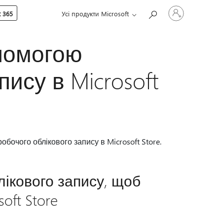
Увійдіть
 365
Усі продукти Microsoft
у
свій
обліковий
запис
опомогою
ису в Microsoft
бочого облікового запису в Microsoft Store.
лікового запису, щоб
oft Store