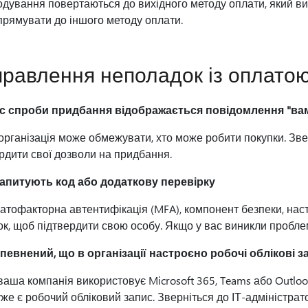
дування повертаються до вихідного методу оплати, який ви
рямувати до іншого методу оплати.
равлення неполадок із оплато
ас спроби придбання відображається повідомлення "вам
рганізація може обмежувати, хто може робити покупки. Звер
рдити свої дозволи на придбання.
запитують код або додаткову перевірку
атофакторна автентифікація (MFA), компонент безпеки, на
ок, щоб підтвердити свою особу. Якщо у вас виникли проблем
впевнений, що в організації настроєно робочі облікові з
аша компанія використовує Microsoft 365, Teams або Outloo
уже є робочий обліковий запис. Зверніться до ІТ-адміністрат