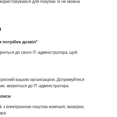
користовувався для покупки. Їх не можна
ю
 потрібен дозвіл"
ніться до свого ІТ-адміністратора, щоб
строєний вашою організацією. Дотримуйтеся
и, зверніться до ІТ-адміністратора.
аписи
k з електронною поштою компанії, імовірно,
ора.