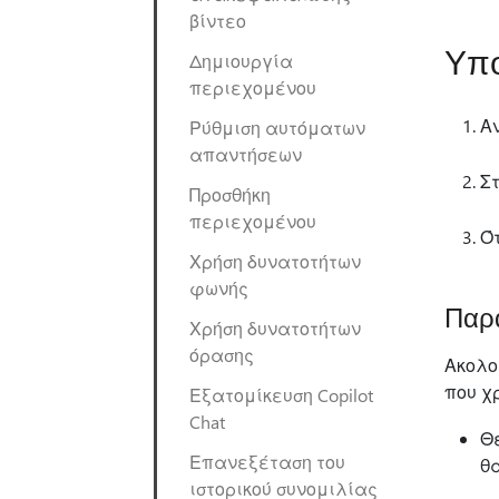
βίντεο
Υπο
Δημιουργία
περιεχομένου
Α
Ρύθμιση αυτόματων
απαντήσεων
Σ
Προσθήκη
περιεχομένου
Ό
Χρήση δυνατοτήτων
φωνής
Παρα
Χρήση δυνατοτήτων
όρασης
Ακολο
που χ
Εξατομίκευση Copilot
Chat
Θ
Επανεξέταση του
θ
ιστορικού συνομιλίας