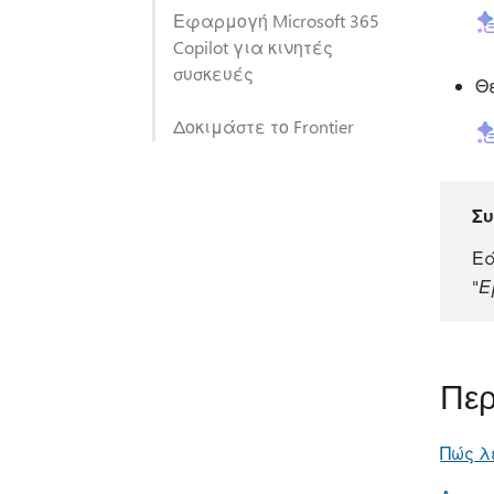
Εφαρμογή Microsoft 365
Copilot για κινητές
συσκευές
Θ
Δοκιμάστε το Frontier
Σ
Εά
"
Ε
Περ
Πώς λε