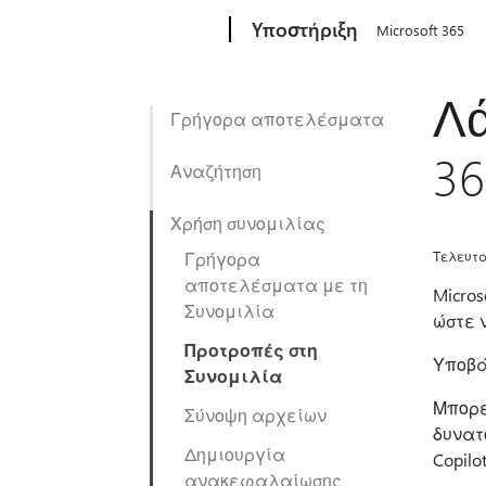
Microsoft
Υποστήριξη
Microsoft 365
Λά
Γρήγορα αποτελέσματα
36
Αναζήτηση
Χρήση συνομιλίας
Γρήγορα
Τελευτα
αποτελέσματα με τη
Micro
Συνομιλία
ώστε 
Προτροπές στη
Υποβά
Συνομιλία
Μπορε
Σύνοψη αρχείων
δυνατ
Δημιουργία
Copil
ανακεφαλαίωσης