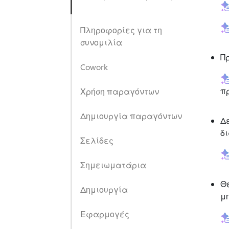
Πληροφορίες για τη
συνομιλία
Π
Cowork
π
Χρήση παραγόντων
Δημιουργία παραγόντων
Δ
δ
Σελίδες
Σημειωματάρια
Θ
Δημιουργία
μ
Εφαρμογές