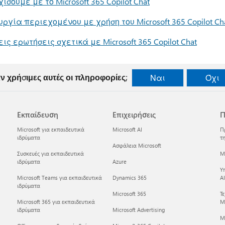
ίσουμε με το Microsoft 365 Copilot Chat
ργία περιεχομένου με χρήση του Microsoft 365 Copilot Ch
ις ερωτήσεις σχετικά με Microsoft 365 Copilot Chat
ν χρήσιμες αυτές οι πληροφορίες;
Ναι
Όχι
Εκπαίδευση
Επιχειρήσεις
Π
Microsoft για εκπαιδευτικά
Microsoft AI
Π
ιδρύματα
τη
Ασφάλεια Microsoft
Συσκευές για εκπαιδευτικά
Mi
ιδρύματα
Azure
Υ
Microsoft Teams για εκπαιδευτικά
Dynamics 365
AI
ιδρύματα
Microsoft 365
Τ
Microsoft 365 για εκπαιδευτικά
Mi
ιδρύματα
Microsoft Advertising
M