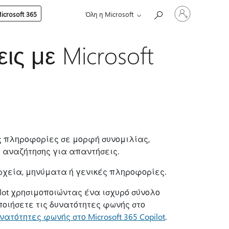
Είσοδος
crosoft 365
Όλη η Microsoft
στον
λογαριασμό
σας
ς με Microsoft
σες πληροφορίες σε μορφή συνομιλίας,
 αναζήτησης για απαντήσεις.
ρχεία, μηνύματα ή γενικές πληροφορίες.
ilot χρησιμοποιώντας ένα ισχυρό σύνολο
οιήσετε τις δυνατότητες φωνής στο
τότητες φωνής στο Microsoft 365 Copilot
.