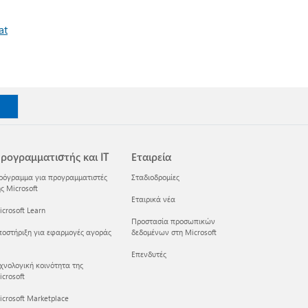
at
ρογραμματιστής και IT
Εταιρεία
ρόγραμμα για προγραμματιστές
Σταδιοδρομίες
ς Microsoft
Εταιρικά νέα
crosoft Learn
Προστασία προσωπικών
ποστήριξη για εφαρμογές αγοράς
δεδομένων στη Microsoft
Επενδυτές
εχνολογική κοινότητα της
crosoft
icrosoft Marketplace