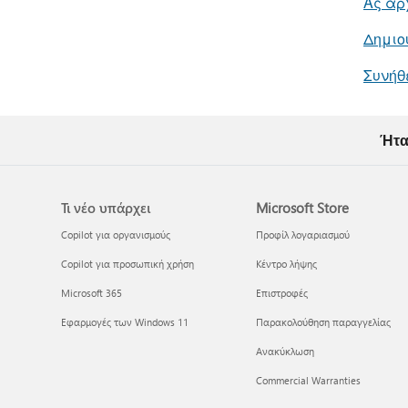
Ας αρχ
Δημιου
Συνήθε
Ήτα
Τι νέο υπάρχει
Microsoft Store
Copilot για οργανισμούς
Προφίλ λογαριασμού
Copilot για προσωπική χρήση
Κέντρο λήψης
Microsoft 365
Επιστροφές
Εφαρμογές των Windows 11
Παρακολούθηση παραγγελίας
Ανακύκλωση
Commercial Warranties