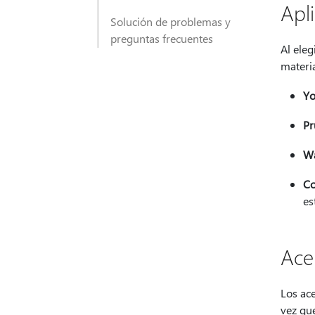
Apl
Solución de problemas y
preguntas frecuentes
Al ele
materia
Yo
Pr
Wa
Co
es
Ace
Los ace
vez qu