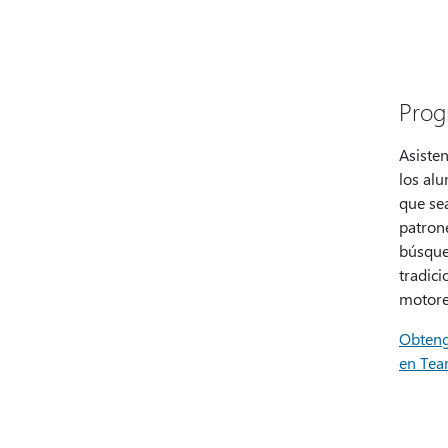
Prog
Asiste
los al
que sea
patron
búsque
tradic
motore
Obteng
en Tea