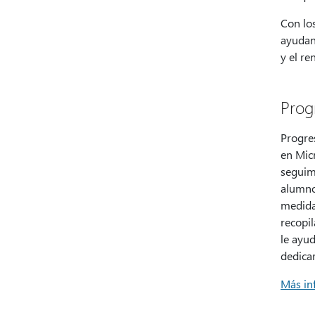
Con lo
ayudan
y el re
Prog
Progre
en Mic
seguimi
alumnos
medida 
recopi
le ayud
dedica
Más in