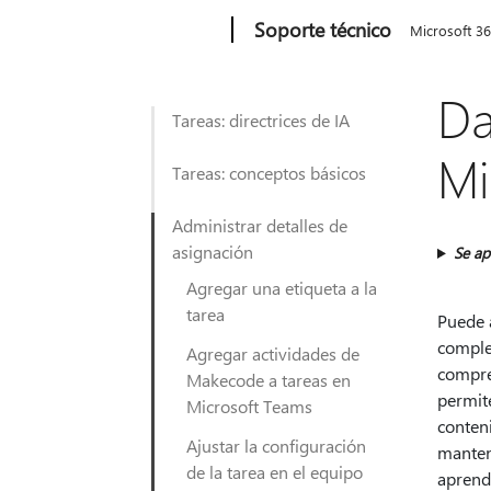
Microsoft
Soporte técnico
Microsoft 3
Da
Tareas: directrices de IA
Mi
Tareas: conceptos básicos
Administrar detalles de
asignación
Se ap
Agregar una etiqueta a la
tarea
Puede a
comple
Agregar actividades de
compren
Makecode a tareas en
permite
Microsoft Teams
conten
Ajustar la configuración
manten
de la tarea en el equipo
aprend