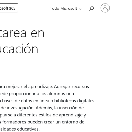
Iniciar
soft 365
Todo Microsoft
sesión
en
tu
cuenta
tarea en
ucación
ara mejorar el aprendizaje. Agregar recursos
puede proporcionar a los alumnos una
bases de datos en línea o bibliotecas digitales
de investigación. Además, la inserción de
arse a diferentes estilos de aprendizaje y
los formadores pueden crear un entorno de
esidades educativas.