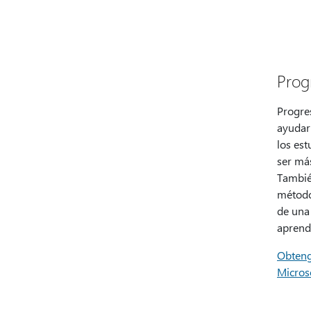
Prog
Progre
ayudar
los est
ser má
Tambié
método
de una 
aprendi
Obteng
Micros