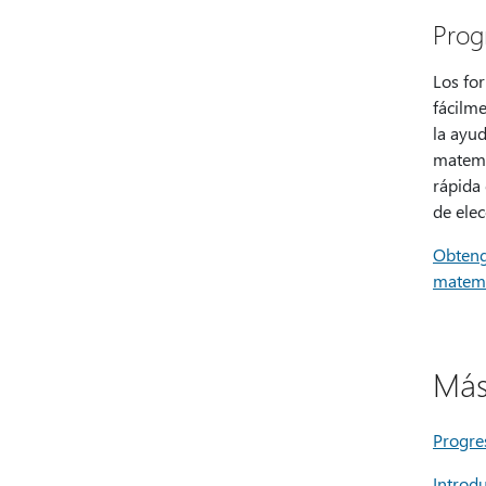
Prog
Los fo
fácilm
la ayu
matemát
rápida 
de ele
Obteng
matemá
Más
Progre
Introd