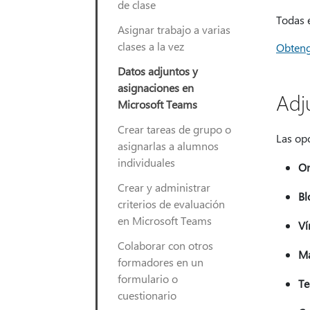
de clase
Todas e
Asignar trabajo a varias
clases a la vez
Obteng
Datos adjuntos y
asignaciones en
Adj
Microsoft Teams
Crear tareas de grupo o
Las opc
asignarlas a alumnos
individuales
On
Crear y administrar
Bl
criterios de evaluación
en Microsoft Teams
Ví
Colaborar con otros
M
formadores en un
formulario o
Te
cuestionario