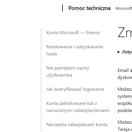
Microsoft
Pomoc techniczna
Microsof
Zm
Konto Microsoft — Pomoc
Resetowanie i odzyskiwanie
Doty
hasła
Nie pamiętam nazwy
Email 
użytkownika
dyskowe
Jak zweryfikować logowanie
Możesz
system
Konta zablokowane lub z
współu
naruszonymi zabezpieczeniami
podsta
Możesz
Narzędzia zabezpieczeń konta
Twoja 