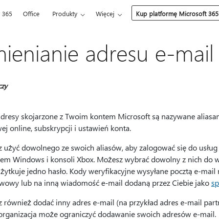
t 365
Office
Produkty
Więcej
Kup platformę Microsoft 365
ienianie adresu e-mail
czy
adresy skojarzone z Twoim kontem Microsoft są nazywane aliasam
j online, subskrypcji i ustawień konta.
 użyć dowolnego ze swoich aliasów, aby zalogować się do usług 
em Windows i konsoli Xbox. Możesz wybrać dowolny z nich do wys
żytkuje jedno hasło. Kody weryfikacyjne wysyłane pocztą e-mail 
wowy lub na inną wiadomość e-mail dodaną przez Ciebie jako
sp
 również dodać inny adres e-mail (na przykład adres e-mail part
organizacja może ograniczyć dodawanie swoich adresów e-mail.