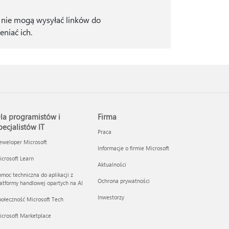
j nie mogą wysyłać linków do
niać ich.
la programistów i
Firma
pecjalistów IT
Praca
eweloper Microsoft
Informacje o firmie Microsoft
crosoft Learn
Aktualności
moc techniczna do aplikacji z
Ochrona prywatności
atformy handlowej opartych na AI
Inwestorzy
ołeczność Microsoft Tech
icrosoft Marketplace