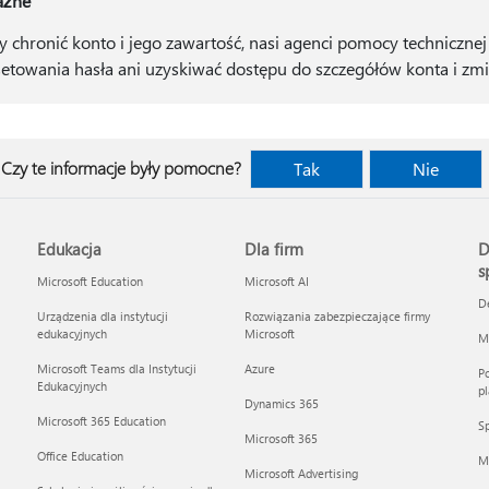
żne
y chronić konto i jego zawartość, nasi agenci pomocy techniczne
setowania hasła ani uzyskiwać dostępu do szczegółów konta i zmie
Czy te informacje były pomocne?
Tak
Nie
Edukacja
Dla firm
D
s
Microsoft Education
Microsoft AI
D
Urządzenia dla instytucji
Rozwiązania zabezpieczające firmy
edukacyjnych
Microsoft
Mi
Microsoft Teams dla Instytucji
Azure
Po
Edukacyjnych
pl
Dynamics 365
Microsoft 365 Education
Sp
Microsoft 365
Office Education
M
Microsoft Advertising