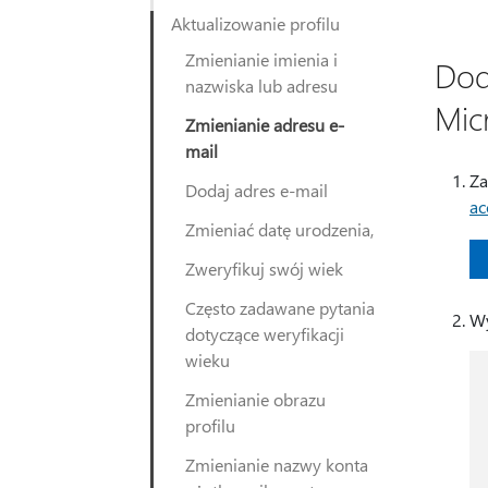
Aktualizowanie profilu
Zmienianie imienia i
Dod
nazwiska lub adresu
Mic
Zmienianie adresu e-
mail
Za
Dodaj adres e-mail
ac
Zmieniać datę urodzenia,
Zweryfikuj swój wiek
Często zadawane pytania
Wy
dotyczące weryfikacji
wieku
Zmienianie obrazu
profilu
Zmienianie nazwy konta