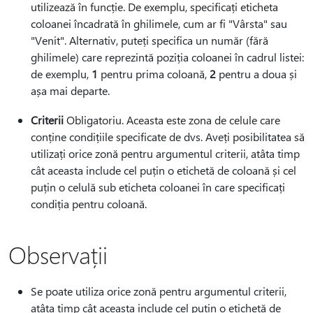
utilizează în funcție. De exemplu, specificați eticheta
coloanei încadrată în ghilimele, cum ar fi "Vârsta" sau
"Venit". Alternativ, puteți specifica un număr (fără
ghilimele) care reprezintă poziția coloanei în cadrul listei:
de exemplu,
1
pentru prima coloană,
2
pentru a doua și
așa mai departe.
Criterii
Obligatoriu. Aceasta este zona de celule care
conține condițiile specificate de dvs. Aveți posibilitatea să
utilizați orice zonă pentru argumentul criterii, atâta timp
cât aceasta include cel puțin o etichetă de coloană și cel
puțin o celulă sub eticheta coloanei în care specificați
condiția pentru coloană.
Observații
Se poate utiliza orice zonă pentru argumentul criterii,
atâta timp cât aceasta include cel puțin o etichetă de