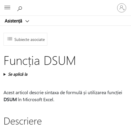
Conectaț
Microsoft
vă
la
Asistență
contul
dvs.
Subiecte asociate
Funcția DSUM
Se aplică la
Acest articol descrie sintaxa de formulă și utilizarea funcției
DSUM
în Microsoft Excel.
Descriere