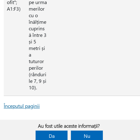
ofit";
pe urma
A1:F3)
merilor
cu o
înălțime
cuprins
ă între 3
și 5
metri și
a
tuturor
perilor
(rânduri
le 7, 9 și
10).
Începutul paginii
Au fost utile aceste informații?
Da
Nu