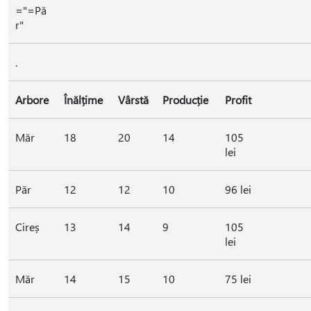
="=Pă
r"
.
Arbore
Înălțime
Vârstă
Producție
Profit
Măr
18
20
14
105
lei
Păr
12
12
10
96 lei
Cireș
13
14
9
105
lei
Măr
14
15
10
75 lei