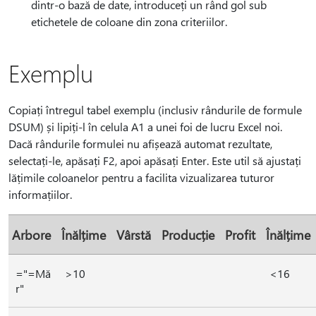
dintr-o bază de date, introduceți un rând gol sub
etichetele de coloane din zona criteriilor.
Exemplu
Copiați întregul tabel exemplu (inclusiv rândurile de formule
DSUM) și lipiți-l în celula A1 a unei foi de lucru Excel noi.
Dacă rândurile formulei nu afișează automat rezultate,
selectați-le, apăsați F2, apoi apăsați Enter. Este util să ajustați
lățimile coloanelor pentru a facilita vizualizarea tuturor
informațiilor.
Arbore
Înălțime
Vârstă
Producție
Profit
Înălțime
="=Mă
>10
<16
r"