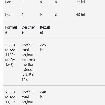
Păr
9
8
8
77 lei
Măr
8
9
6
45 lei
Formul
Descrier
Rezult
ă
e
at
=DSU
Profitul
225
M(A5:E
total
lei
11;"Pr
obținut
ofit";A
pe urma
1:A2)
merilor
(rânduri
le 6, 9 și
11).
=DSU
Profitul
248
M(A5:E
total
lei
11;"Pr
obținut