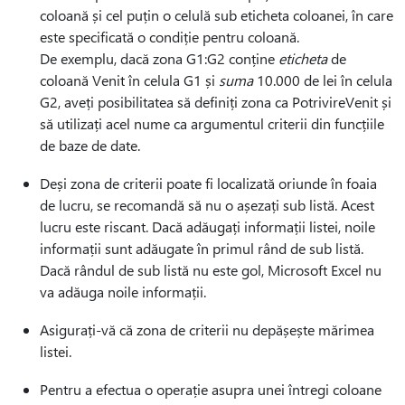
coloană și cel puțin o celulă sub eticheta coloanei, în care
este specificată o condiție pentru coloană.
De exemplu, dacă zona G1:G2 conține
eticheta
de
coloană Venit în celula G1 și
suma
10.000 de lei în celula
G2, aveți posibilitatea să definiți zona ca PotrivireVenit și
să utilizați acel nume ca argumentul criterii din funcțiile
de baze de date.
Deși zona de criterii poate fi localizată oriunde în foaia
de lucru, se recomandă să nu o așezați sub listă. Acest
lucru este riscant. Dacă adăugați informații listei, noile
informații sunt adăugate în primul rând de sub listă.
Dacă rândul de sub listă nu este gol, Microsoft Excel nu
va adăuga noile informații.
Asigurați-vă că zona de criterii nu depășește mărimea
listei.
Pentru a efectua o operație asupra unei întregi coloane