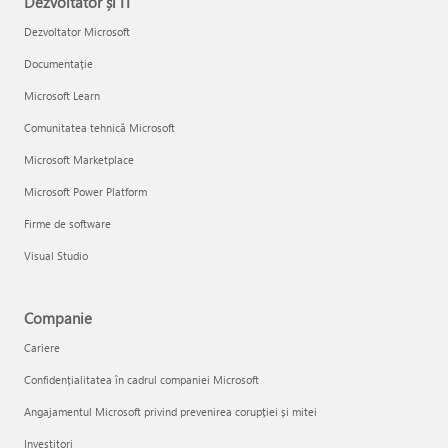
Dezvoltator și IT
Dezvoltator Microsoft
Documentație
Microsoft Learn
Comunitatea tehnică Microsoft
Microsoft Marketplace
Microsoft Power Platform
Firme de software
Visual Studio
Companie
Cariere
Confidențialitatea în cadrul companiei Microsoft
Angajamentul Microsoft privind prevenirea corupției și mitei
Investitori