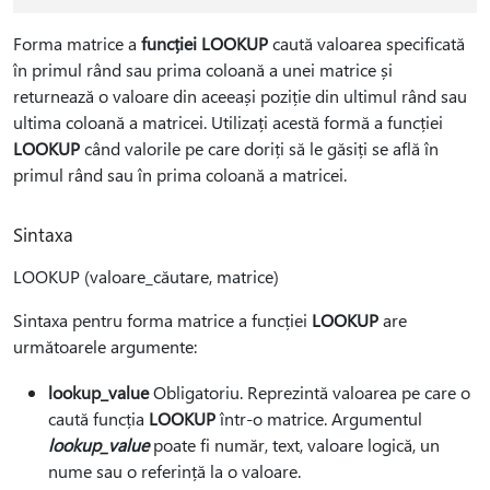
Forma matrice a
funcției LOOKUP
caută valoarea specificată
în primul rând sau prima coloană a unei matrice și
returnează o valoare din aceeași poziție din ultimul rând sau
ultima coloană a matricei. Utilizați acestă formă a funcției
LOOKUP
când valorile pe care doriți să le găsiți se află în
primul rând sau în prima coloană a matricei.
Sintaxa
LOOKUP (valoare_căutare, matrice)
Sintaxa pentru forma matrice a funcției
LOOKUP
are
următoarele argumente:
lookup_value
Obligatoriu. Reprezintă valoarea pe care o
caută funcția
LOOKUP
într-o matrice. Argumentul
lookup_value
poate fi număr, text, valoare logică, un
nume sau o referință la o valoare.