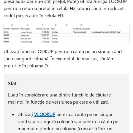
piesă auto, dar nu-i știți prețul. Puteți utiliza funcția LOOKUP
pentru a returna prețul în celula H2, atunci când introduceți
codul piesei auto în celula H1.
Utilizați funcția LOOKUP pentru a căuta pe un singur rând
sau o singură coloană. În exemplul de mai sus, căutăm
prețurile în coloana D.
Sfat
Luați în considerare una dintre funcțiile de căutare
mai noi, în funcție de versiunea pe care o utilizați.
Utilizați
VLOOKUP
pentru a căuta pe un singur
rând sau o singură coloană sau pentru a căuta pe
mai multe rânduri și coloane (cum ar fi într-un