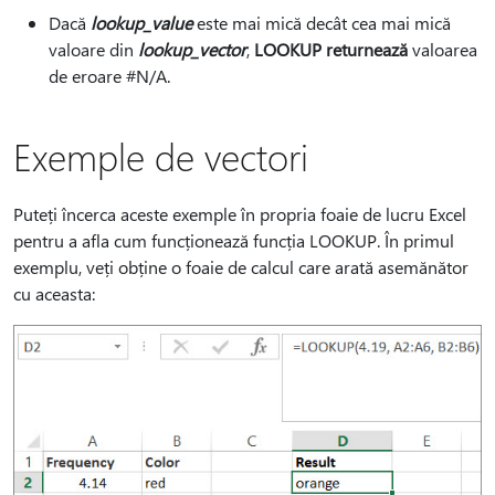
Dacă
lookup_value
este mai mică decât cea mai mică
valoare din
lookup_vector
,
LOOKUP returnează
valoarea
de eroare #N/A.
Exemple de vectori
Puteți încerca aceste exemple în propria foaie de lucru Excel
pentru a afla cum funcționează funcția LOOKUP. În primul
exemplu, veți obține o foaie de calcul care arată asemănător
cu aceasta: