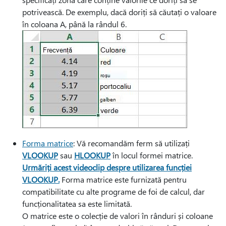
potrivească. De exemplu, dacă doriți să căutați o valoare
în coloana A, până la rândul 6.
Forma matrice
: Vă recomandăm ferm să utilizați
VLOOKUP
sau
HLOOKUP
în locul formei matrice.
Urmăriți acest videoclip despre utilizarea funcției
VLOOKUP.
Forma matrice este furnizată pentru
compatibilitate cu alte programe de foi de calcul, dar
funcționalitatea sa este limitată.
O matrice este o colecție de valori în rânduri și coloane