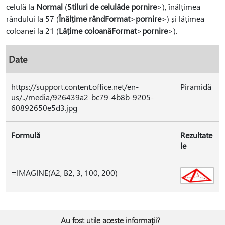
celulă la
Normal
(
Stiluri de celulă
de pornire
>), înălțimea
rândului la 57 (
Înălțime rând
Format
>
pornire
>) și lățimea
coloanei la 21 (
Lățime coloană
Format
>
pornire
>).
Date
https://support.content.office.net/en-
Piramidă
us/../media/926439a2-bc79-4b8b-9205-
60892650e5d3.jpg
Formulă
Rezultate
le
=IMAGINE(A2, B2, 3, 100, 200)
Au fost utile aceste informații?