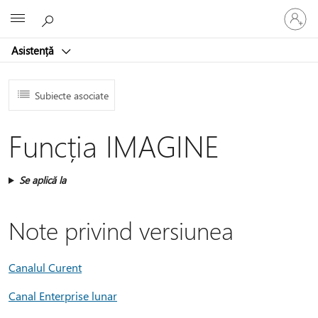
Conectaț
Microsoft
vă
la
Asistență
contul
dvs.
Subiecte asociate
Funcția IMAGINE
Se aplică la
Note privind versiunea
Canalul Curent
Canal Enterprise lunar