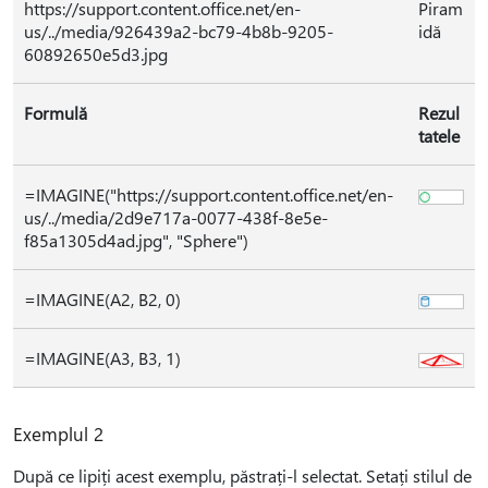
https://support.content.office.net/en-
Piram
us/../media/926439a2-bc79-4b8b-9205-
idă
60892650e5d3.jpg
Formulă
Rezul
tatele
=IMAGINE("https://support.content.office.net/en-
us/../media/2d9e717a-0077-438f-8e5e-
f85a1305d4ad.jpg", "Sphere")
=IMAGINE(A2, B2, 0)
=IMAGINE(A3, B3, 1)
Exemplul 2
După ce lipiți acest exemplu, păstrați-l selectat. Setați stilul de