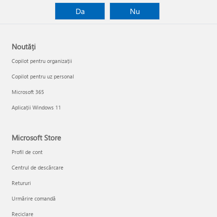
Da
Nu
Noutăți
Copilot pentru organizații
Copilot pentru uz personal
Microsoft 365
Aplicații Windows 11
Microsoft Store
Profil de cont
Centrul de descărcare
Retururi
Urmărire comandă
Reciclare