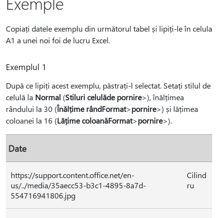
Exemple
Copiați datele exemplu din următorul tabel și lipiți-le în celula
A1 a unei noi foi de lucru Excel.
Exemplul 1
După ce lipiți acest exemplu, păstrați-l selectat. Setați stilul de
celulă la
Normal
(
Stiluri celulă
de pornire
>), înălțimea
rândului la 30 (
Înălțime rând
Format
>
pornire
>) și lățimea
coloanei la 16 (
Lățime coloană
Format
>
pornire
>).
Date
https://support.content.office.net/en-
Cilind
us/../media/35aecc53-b3c1-4895-8a7d-
ru
554716941806.jpg