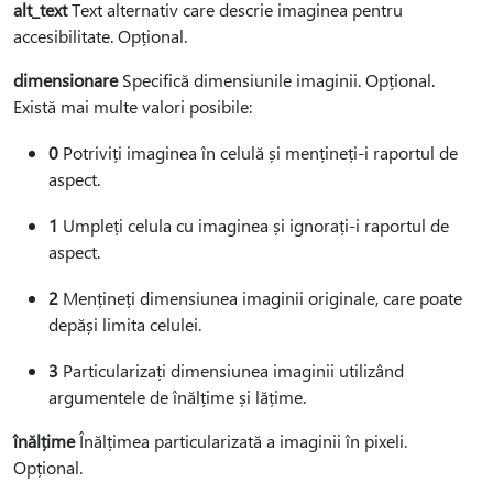
alt_text
Text alternativ care descrie imaginea pentru
accesibilitate. Opțional.
dimensionare
Specifică dimensiunile imaginii. Opțional.
Există mai multe valori posibile:
0
Potriviți imaginea în celulă și mențineți-i raportul de
aspect.
1
Umpleți celula cu imaginea și ignorați-i raportul de
aspect.
2
Mențineți dimensiunea imaginii originale, care poate
depăși limita celulei.
3
Particularizați dimensiunea imaginii utilizând
argumentele de înălțime și lățime.
înălțime
Înălțimea particularizată a imaginii în pixeli.
Opțional.