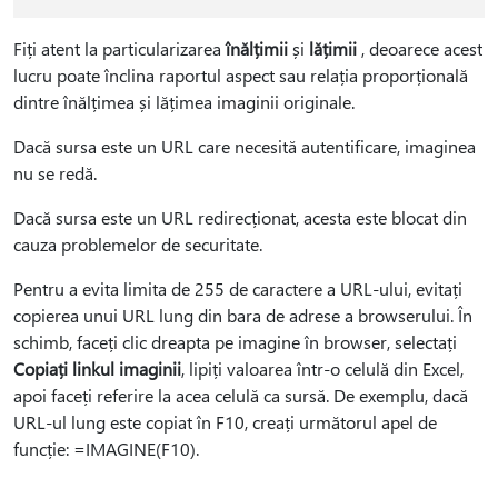
Fiți atent la particularizarea
înălțimii
și
lățimii
, deoarece acest
lucru poate înclina raportul aspect sau relația proporțională
dintre înălțimea și lățimea imaginii originale.
Dacă sursa este un URL care necesită autentificare, imaginea
nu se redă.
Dacă sursa este un URL redirecționat, acesta este blocat din
cauza problemelor de securitate.
Pentru a evita limita de 255 de caractere a URL-ului, evitați
copierea unui URL lung din bara de adrese a browserului. În
schimb, faceți clic dreapta pe imagine în browser, selectați
Copiați linkul imaginii
, lipiți valoarea într-o celulă din Excel,
apoi faceți referire la acea celulă ca sursă. De exemplu, dacă
URL-ul lung este copiat în F10, creați următorul apel de
funcție: =IMAGINE(F10).