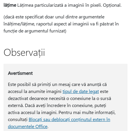
lățime
Lățimea particularizată a imaginii în pixeli. Opțional.
(dacă este specificat doar unul dintre argumentele
înălțime/lățime, raportul aspect al imaginii va fi păstrat în
funcție de argumentul furnizat)
Observații
Avertisment
Este posibil să primiți un mesaj care vă anunță că
accesul la anumite imagini
tipul de date legat
este
dezactivat deoarece necesită o conexiune la o sursă
externă. Dacă aveți încredere în conexiune, puteți
activa accesul la imagini. Pentru mai multe informații,
consultați
Blocați sau deblocați conținutul extern în
documentele Office
.