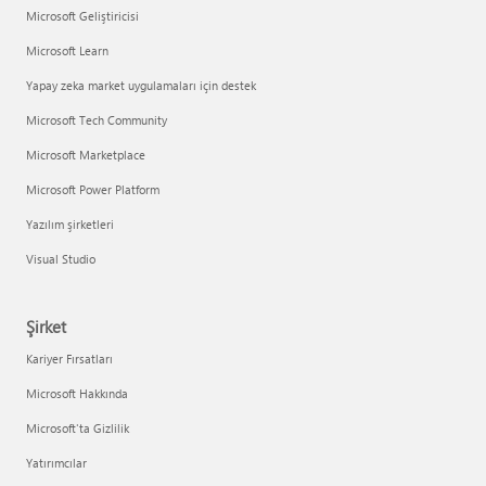
Microsoft Geliştiricisi
Microsoft Learn
Yapay zeka market uygulamaları için destek
Microsoft Tech Community
Microsoft Marketplace
Microsoft Power Platform
Yazılım şirketleri
Visual Studio
Şirket
Kariyer Fırsatları
Microsoft Hakkında
Microsoft'ta Gizlilik
Yatırımcılar