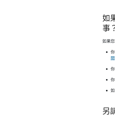
如
事
如果您
你
閱
你
你
如
另