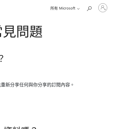
登
所有 Microsoft
入
您
的
分享常見問題
帳
戶
？
能重新分享任何與你分享的訂閱內容。