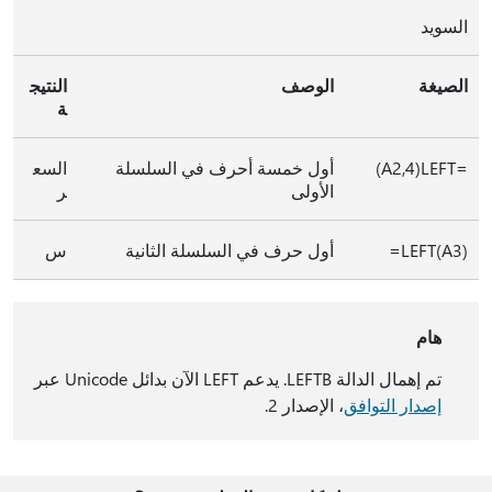
السويد
الصيغة
الوصف
النتيج
ة
=LEFT‏(A2,4)
أول خمسة أحرف في السلسلة
السع
الأولى
ر
‎=LEFT(A3)
أول حرف في السلسلة الثانية
س
هام
تم إهمال الدالة LEFTB. يدعم LEFT الآن بدائل Unicode عبر
إصدار التوافق
، الإصدار 2.