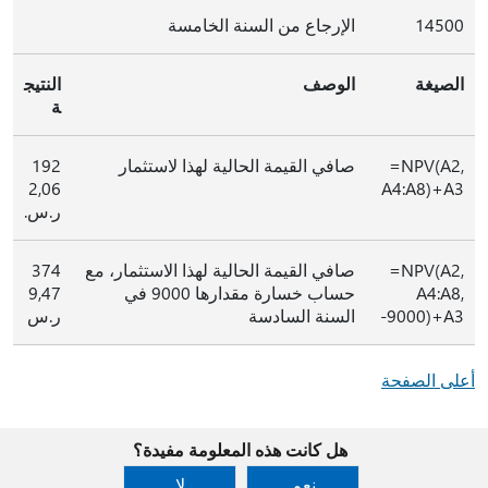
14500
الإرجاع من السنة الخامسة
الصيغة
الوصف
النتيج
ة
‎=NPV(A2,
صافي القيمة الحالية لهذا لاستثمار
192
2,06
A4:A8)+A3
ر.س.
‎=NPV(A2,
صافي القيمة الحالية لهذا الاستثمار، مع
374
A4:A8,
حساب خسارة مقدارها 9000 في
9,47
-9000)+A3
السنة السادسة
ر.س
أعلى الصفحة
هل كانت هذه المعلومة مفيدة؟
نعم
لا