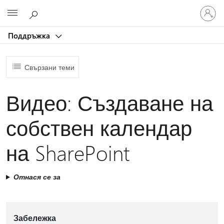
Влезте
Microsoft
във
вашия
Поддръжка
акаунт
Свързани теми
Видео: Създаване на
собствен календар
на SharePoint
Отнася се за
Забележка