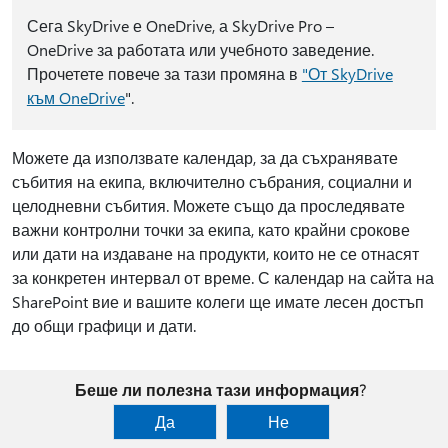
Сега SkyDrive е OneDrive, а SkyDrive Pro –
OneDrive за работата или учебното заведение.
Прочетете повече за тази промяна в
"От SkyDrive
към OneDrive
".
Можете да използвате календар, за да съхранявате
събития на екипа, включително събрания, социални и
целодневни събития. Можете също да проследявате
важни контролни точки за екипа, като крайни срокове
или дати на издаване на продукти, които не се отнасят
за конкретен интервал от време. С календар на сайта на
SharePoint вие и вашите колеги ще имате лесен достъп
до общи графици и дати.
Беше ли полезна тази информация?
Да
Не