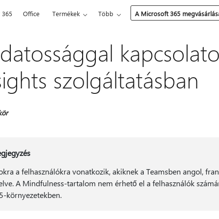
t 365
Office
Termékek
Több
A Microsoft 365 megvásárlás
datossággal kapcsolato
sights szolgáltatásban
kör
gjegyzés
okra a felhasználókra vonatkozik, akiknek a Teamsben angol, fran
elve. A Mindfulness-tartalom nem érhető el a felhasználók szám
5-környezetekben.