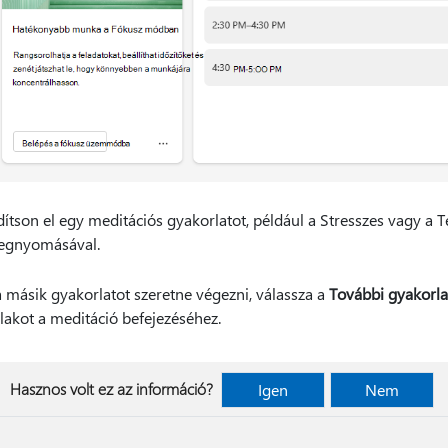
dítson el egy meditációs gyakorlatot, például a Stresszes vagy a T
gnyomásával.
 másik gyakorlatot szeretne végezni, válassza a
További gyakorla
lakot a meditáció befejezéséhez.
Hasznos volt ez az információ?
Igen
Nem