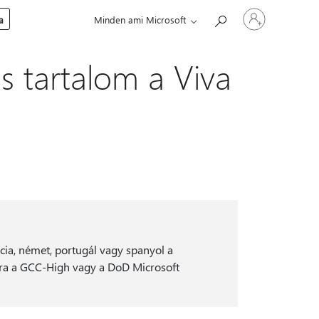
Jelentkezzen
a
Minden ami Microsoft
be
a
fiókjába
s tartalom a Viva
cia, német, portugál vagy spanyol a
ára a GCC-High vagy a DoD Microsoft