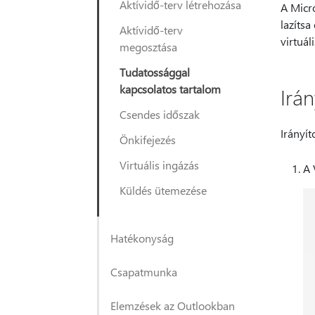
Aktívidő-terv létrehozása
A Micro
lazítsa
Aktívidő-terv
virtuál
megosztása
Tudatossággal
kapcsolatos tartalom
Irán
Csendes időszak
Irányít
Önkifejezés
Virtuális ingázás
A 
Küldés ütemezése
Hatékonyság
Csapatmunka
Elemzések az Outlookban