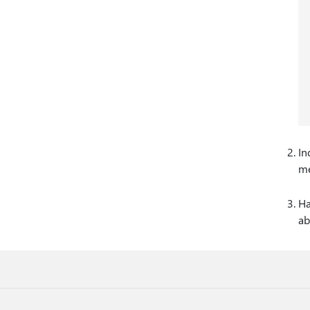
In
me
Ha
ab