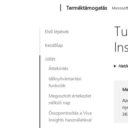
Microsoft
Terméktámogatás
Microsof
Tu
Első lépések
In
Kezdőlap
Jóllét
Ható
Áttekintés
Időnyilvántartási
funkciók
Me
Megosztott értekezlet
Az
nélküli nap
ny
Összpontosítás a Viva
36
Insights használatával