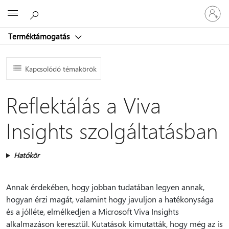
Jelentke
Microsoft
be
a
Terméktámogatás
fiókjába
Kapcsolódó témakörök
Reflektálás a Viva
Insights szolgáltatásban
Hatókör
Annak érdekében, hogy jobban tudatában legyen annak,
hogyan érzi magát, valamint hogy javuljon a hatékonysága
és a jólléte, elmélkedjen a Microsoft Viva Insights
alkalmazáson keresztül. Kutatások kimutatták, hogy még az is