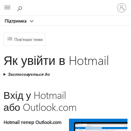
Увійдіть
Microsoft
у
свій
Підтримка
обліков
запис
Пов’язані теми
Як увійти в Hotmail
Застосовується до
Вхід у Hotmail
або Outlook.com
Hotmail тепер Outlook.com