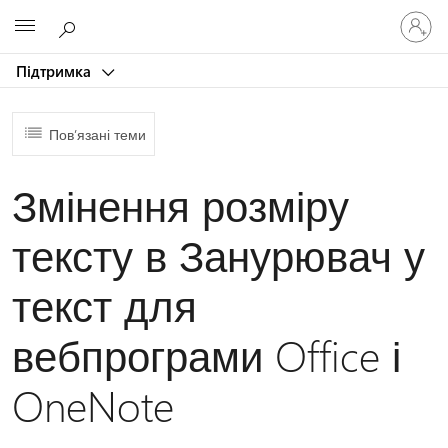
Увійдіть
Microsoft
у
свій
Підтримка
обліков
запис
Пов’язані теми
Змінення розміру
тексту в Занурювач у
текст для
вебпрограми Office і
OneNote