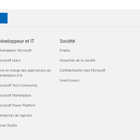
éveloppeur et IT
Société
éveloppeur Microsoft
Emploi
crosoft Learn
Actualités de la société
ise en charge des applications du
Confidentialité chez Microsoft
rketplace d’IA
Investisseurs
icrosoft Tech Community
icrosoft Marketplace
crosoft Power Platform
treprises de logiciels
sual Studio