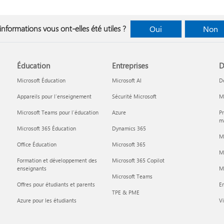
informations vous ont-elles été utiles ?
Oui
Non
Éducation
Entreprises
D
Microsoft Éducation
Microsoft AI
D
Appareils pour l’enseignement
Sécurité Microsoft
Mi
Microsoft Teams pour l’éducation
Azure
Pr
ma
Microsoft 365 Éducation
Dynamics 365
M
Office Éducation
Microsoft 365
M
Formation et développement des
Microsoft 365 Copilot
enseignants
Mi
Microsoft Teams
Offres pour étudiants et parents
En
TPE & PME
Azure pour les étudiants
Vi