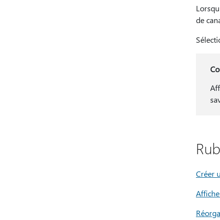
Lorsqu’
de cana
Sélect
Co
Af
sa
Rub
Créer u
Affich
Réorgan