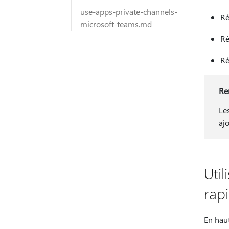
use-apps-private-channels-
Ré
microsoft-teams.md
Ré
Ré
Re
Le
aj
Util
rap
En haut