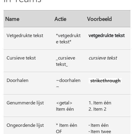
Name
Actie
Voorbeeld
Vetgedrukte tekst
*vetgedrukt
vetgedrukte tekst
e tekst*
Cursieve tekst
_cursieve
cursieve tekst
tekst_
Doorhalen
~doorhalen
~
Genummerde lijst
<getal>
1. Item één
Item één
2. Item 2
Ongeordende lijst
* Item één
·
Item één
OF
·
Item twee