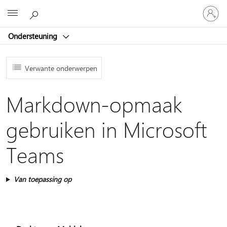
Meld
Microsoft
je
aan
Ondersteuning
bij
je
account
Verwante onderwerpen
Markdown-opmaak
gebruiken in Microsoft
Teams
Van toepassing op