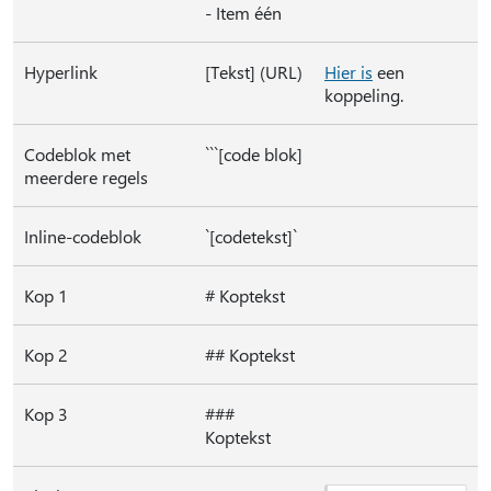
- Item één
Hyperlink
[Tekst] (URL)
Hier is
een
koppeling.
Codeblok met
```[code blok]
meerdere regels
Inline-codeblok
`[codetekst]`
Kop 1
# Koptekst
Kop 2
## Koptekst
Kop 3
###
Koptekst