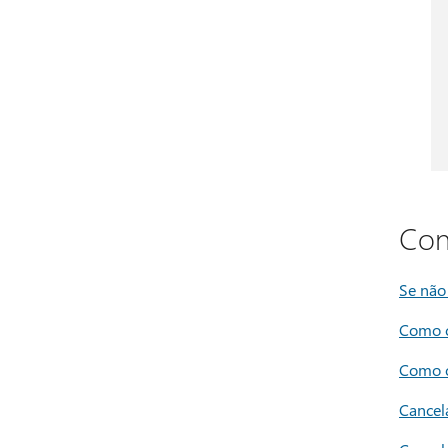
Con
Se não
Como c
Como o
Cancel