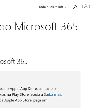
Iniciar
Toda a Microsoft
sessão
na
conta
do Microsoft 365
osoft 365
u no Apple App Store, contacte o
ras na Play Store, aceda a
Saiba mais
 da Apple App Store, peça um