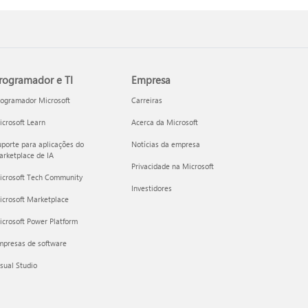
rogramador e TI
Empresa
rogramador Microsoft
Carreiras
crosoft Learn
Acerca da Microsoft
porte para aplicações do
Notícias da empresa
rketplace de IA
Privacidade na Microsoft
icrosoft Tech Community
Investidores
icrosoft Marketplace
crosoft Power Platform
mpresas de software
sual Studio