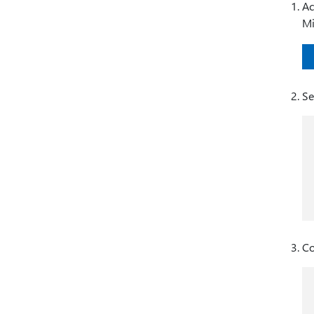
Ac
Mi
Se
Co