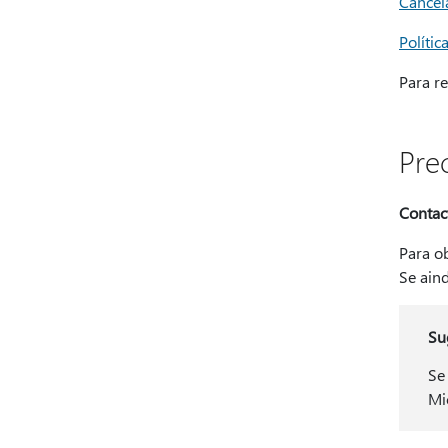
Cancel
Políti
Para r
Pre
Contac
Para ob
Se aind
Su
Se
Mi