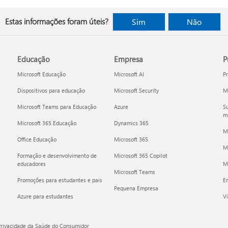
Estas informações foram úteis?
Sim
Não
Educação
Empresa
P
Microsoft Educação
Microsoft AI
P
Dispositivos para educação
Microsoft Security
Mi
Microsoft Teams para Educação
Azure
Su
ma
Microsoft 365 Educação
Dynamics 365
M
Office Educação
Microsoft 365
M
Formação e desenvolvimento de
Microsoft 365 Copilot
educadores
Mi
Microsoft Teams
Promoções para estudantes e pais
E
Pequena Empresa
Azure para estudantes
Vi
Privacidade da Saúde do Consumidor