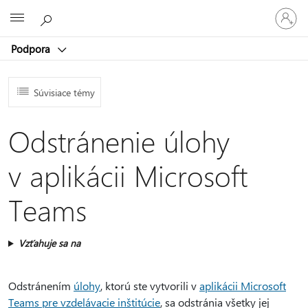
Prihláste
Microsoft
sa
k
Podpora
svojmu
kontu
Súvisiace témy
Odstránenie úlohy
v aplikácii Microsoft
Teams
Vzťahuje sa na
Odstránením
úlohy
, ktorú ste vytvorili v
aplikácii Microsoft
Teams pre vzdelávacie inštitúcie
, sa odstránia všetky jej