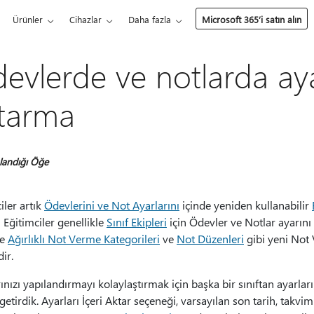
Ürünler
Cihazlar
Daha fazla
Microsoft 365’i satın alın
evlerde ve notlarda ayar
tarma
landığı Öğe
iler artık
Ödevlerini ve Not Ayarlarını
içinde yeniden kullanabilir
! Eğitimciler genellikle
Sınıf Ekipleri
için Ödevler ve Notlar ayarını
le
Ağırlıklı Not Verme Kategorileri
ve
Not Düzenleri
gibi yeni Not 
dir.
ınızı yapılandırmayı kolaylaştırmak için başka bir sınıftan ayarlar
 getirdik. Ayarları İçeri Aktar seçeneği, varsayılan son tarih, takvim 