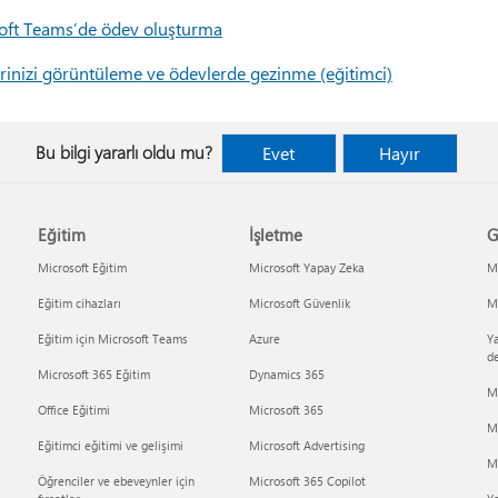
oft Teams’de ödev oluşturma
rinizi görüntüleme ve ödevlerde gezinme (eğitimci)
Bu bilgi yararlı oldu mu?
Evet
Hayır
Eğitim
İşletme
G
Microsoft Eğitim
Microsoft Yapay Zeka
Mi
Eğitim cihazları
Microsoft Güvenlik
Mi
Eğitim için Microsoft Teams
Azure
Ya
d
Microsoft 365 Eğitim
Dynamics 365
M
Office Eğitimi
Microsoft 365
M
Eğitimci eğitimi ve gelişimi
Microsoft Advertising
Mi
Öğrenciler ve ebeveynler için
Microsoft 365 Copilot