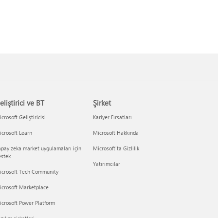
eliştirici ve BT
Şirket
crosoft Geliştiricisi
Kariyer Fırsatları
crosoft Learn
Microsoft Hakkında
pay zeka market uygulamaları için
Microsoft'ta Gizlilik
estek
Yatırımcılar
icrosoft Tech Community
icrosoft Marketplace
crosoft Power Platform