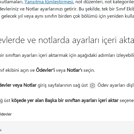
kutlamaları,
Yansıtma tümleştirmesi
, not düzenleri, not kategoril
vleriniz ve Notlar ayarlarınızı getirir. Bu şekilde, tek bir Sınıf Eki
 gelecek yıl veya aynı sınıfın birden çok bölümü için yeniden kulla
vlerde ve notlarda ayarları içeri ak
ir sınıftan ayarları içeri aktarmak için aşağıdaki adımları izleyebili
nıf ekibini açın ve
Ödevler'i
veya
Notlar'ı
seçin.
evler veya Notlar
giriş sayfalarının sağ üst
Ödev ayarları dişl
ğ üst
köşede yer alan Başka bir sınıftan ayarları içeri aktar
seçeneğ