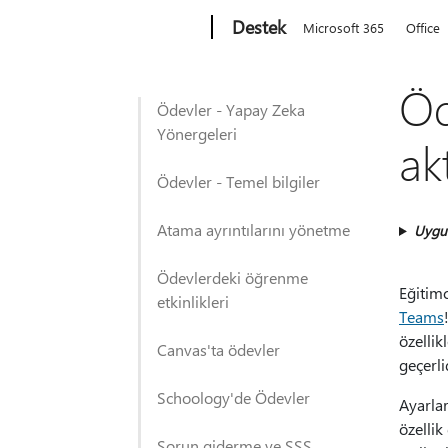
Microsoft
Destek
Microsoft 365
Office
Öd
Ödevler - Yapay Zeka
Yönergeleri
ak
Ödevler - Temel bilgiler
Atama ayrıntılarını yönetme
Uygu
Ödevlerdeki öğrenme
Eğitimc
etkinlikleri
Teams
özellik
Canvas'ta ödevler
geçerli
Schoology'de Ödevler
Ayarlar
özellik
Sorun giderme ve SSS