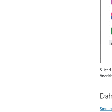
5. İçer
öneriri
Daha
Sınıf e