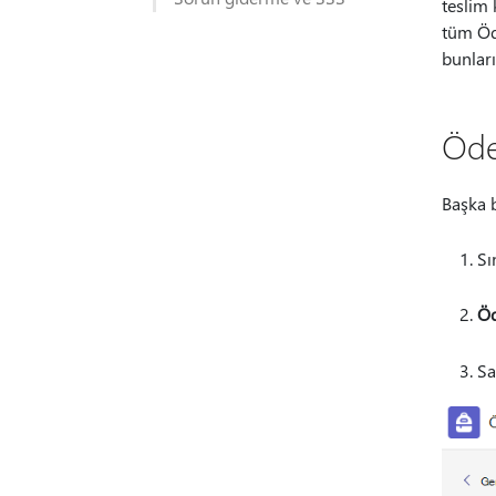
teslim 
tüm Öde
bunları
Öde
Başka b
Sı
Öd
Sa