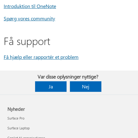
Introduktion til OneNote
Spørg vores community
Få support
Få hjælp eller rapportér et problem
Var disse oplysninger nyttige?
Ja
Nej
Nyheder
Surface Pro
Surface Laptop
Copilot til organisationer