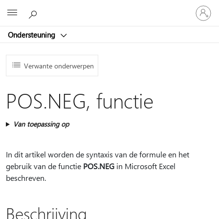
Meld
Microsoft
je
aan
Ondersteuning
bij
je
account
Verwante onderwerpen
POS.NEG, functie
Van toepassing op
In dit artikel worden de syntaxis van de formule en het
gebruik van de functie
POS.NEG
in Microsoft Excel
beschreven.
Beschrijving