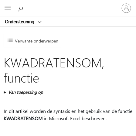
Meld
Microsoft
je
aan
Ondersteuning
bij
je
account
Verwante onderwerpen
KWADRATENSOM,
functie
Van toepassing op
In dit artikel worden de syntaxis en het gebruik van de functie
KWADRATENSOM
in Microsoft Excel beschreven.