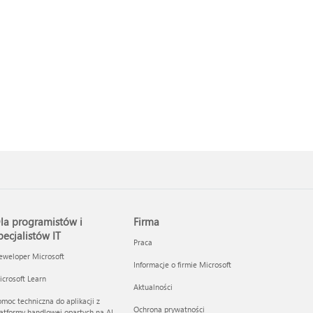
la programistów i
Firma
pecjalistów IT
Praca
eweloper Microsoft
Informacje o firmie Microsoft
crosoft Learn
Aktualności
moc techniczna do aplikacji z
Ochrona prywatności
atformy handlowej opartych na AI