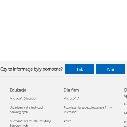
Czy te informacje były pomocne?
Tak
Nie
Edukacja
Dla firm
D
s
Microsoft Education
Microsoft AI
D
Urządzenia dla instytucji
Rozwiązania zabezpieczające firmy
edukacyjnych
Microsoft
Mi
Microsoft Teams dla Instytucji
Azure
Po
Edukacyjnych
pl