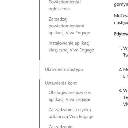
Powiadomienia i
górnym
ogłoszenia
Możesz
Zarządzaj
następ
powiadomieniami
aplikacji Viva Engage
Edytow
Instalowanie aplikacji
Wy
klasycznej Viva Engage
Tw
Ułatwienia dostępu
Mo
Li
Ustawienia kont
Wy
Obsługiwane języki w
Te
aplikacji Viva Engage
Vi
Zarządzanie skrzynką
odbiorczą Viva Engage
Zarządzanie