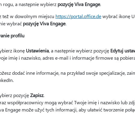
 rogu, a następnie wybierz
pozycję Viva Engage
.
 też w dowolnym miejscu
https://portal.office.de
wybrać ikonę U
nie wybrać
pozycję Viva Engage
.
anie profilu
bierz ikonę
Ustawienia
, a następnie wybierz pozycję
Edytuj usta
oje imię i nazwisko, adres e-mail i informacje firmowe są pobier
żesz dodać inne informacje, na przykład swoje specjalizacje, zain
nkedIn.
bierz pozycję
Zapisz
.
raz współpracownicy mogą wybrać Twoje imię i nazwisko lub zdjęc
va Engage może użyć tych informacji, aby ułatwić tworzenie połącz