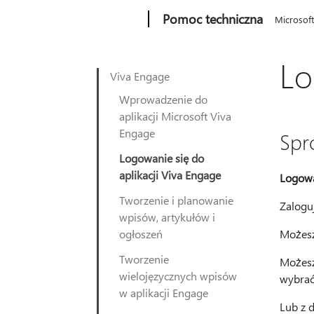
Microsoft
Pomoc techniczna
Microsof
Lo
Viva Engage
Wprowadzenie do
aplikacji Microsoft Viva
Engage
Spr
Logowanie się do
aplikacji Viva Engage
Logowa
Tworzenie i planowanie
Zalogu
wpisów, artykułów i
ogłoszeń
Możesz
Tworzenie
Możesz
wielojęzycznych wpisów
wybra
w aplikacji Engage
Lub z 