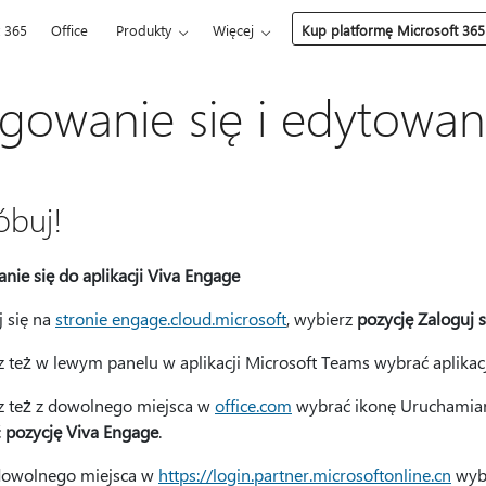
t 365
Office
Produkty
Więcej
Kup platformę Microsoft 365
gowanie się i edytowani
óbuj!
nie się do aplikacji Viva Engage
j się na
stronie engage.cloud.microsoft
, wybierz
pozycję Zaloguj s
 też w lewym panelu w aplikacji Microsoft Teams wybrać aplikac
 też z dowolnego miejsca w
office.com
wybrać ikonę Uruchamiani
ć
pozycję Viva Engage
.
dowolnego miejsca w
https://login.partner.microsoftonline.cn
wybi