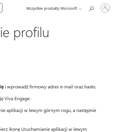
Zaloguj
Wszystkie produkty Microsoft
się
do
swojego
konta
e profilu
ię
i wprowadź firmowy adres e-mail oraz hasło.
ję Viva Engage.
e aplikacji w lewym górnym rogu, a następnie
erz ikonę Uruchamianie aplikacji w lewym