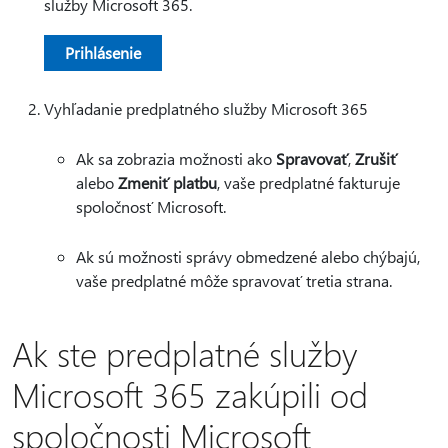
služby Microsoft 365.
Prihlásenie
Vyhľadanie predplatného služby Microsoft 365
Ak sa zobrazia možnosti ako
Spravovať
,
Zrušiť
alebo
Zmeniť platbu
, vaše predplatné fakturuje
spoločnosť Microsoft.
Ak sú možnosti správy obmedzené alebo chýbajú,
vaše predplatné môže spravovať tretia strana.
Ak ste predplatné služby
Microsoft 365 zakúpili od
spoločnosti Microsoft