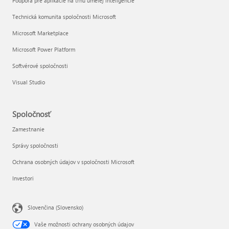
Podpora pre aplikácie na trhu umelej inteligencie
Technická komunita spoločnosti Microsoft
Microsoft Marketplace
Microsoft Power Platform
Softvérové spoločnosti
Visual Studio
Spoločnosť
Zamestnanie
Správy spoločnosti
Ochrana osobných údajov v spoločnosti Microsoft
Investori
Slovenčina (Slovensko)
Vaše možnosti ochrany osobných údajov