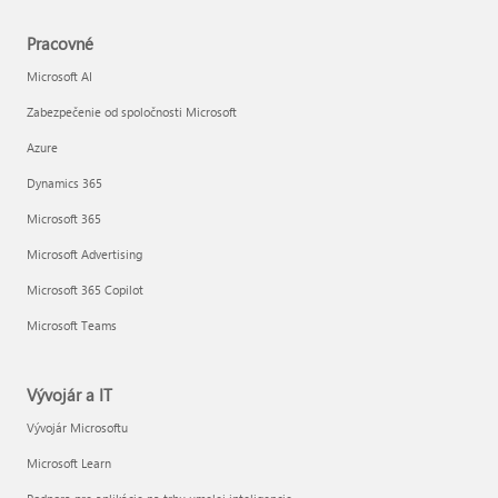
Pracovné
Microsoft AI
Zabezpečenie od spoločnosti Microsoft
Azure
Dynamics 365
Microsoft 365
Microsoft Advertising
Microsoft 365 Copilot
Microsoft Teams
Vývojár a IT
Vývojár Microsoftu
Microsoft Learn