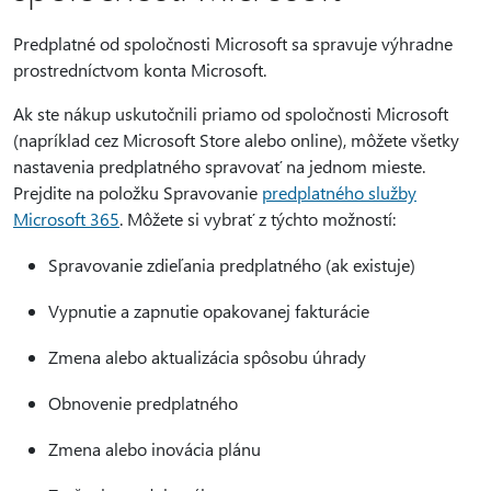
Predplatné od spoločnosti Microsoft sa spravuje výhradne
prostredníctvom konta Microsoft.
Ak ste nákup uskutočnili priamo od spoločnosti Microsoft
(napríklad cez Microsoft Store alebo online), môžete všetky
nastavenia predplatného spravovať na jednom mieste.
Prejdite na položku Spravovanie
predplatného služby
Microsoft 365
. Môžete si vybrať z týchto možností:
Spravovanie zdieľania predplatného (ak existuje)
Vypnutie a zapnutie opakovanej fakturácie
Zmena alebo aktualizácia spôsobu úhrady
Obnovenie predplatného
Zmena alebo inovácia plánu