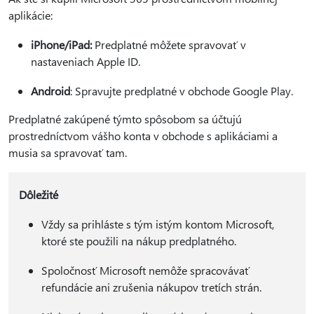
aplikácie:
iPhone/iPad:
Predplatné môžete spravovať v
nastaveniach Apple ID.
Android
: Spravujte predplatné v obchode Google Play.
Predplatné zakúpené týmto spôsobom sa účtujú
prostredníctvom vášho konta v obchode s aplikáciami a
musia sa spravovať tam.
Dôležité
Vždy sa prihláste s tým istým kontom Microsoft,
ktoré ste použili na nákup predplatného.
Spoločnosť Microsoft nemôže spracovávať
refundácie ani zrušenia nákupov tretích strán.