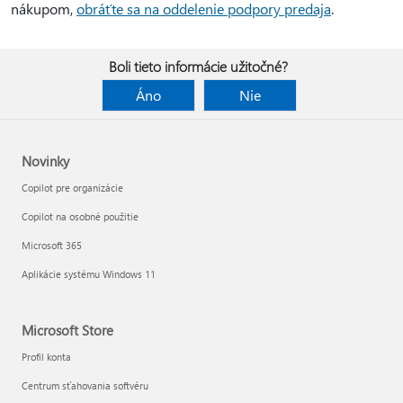
nákupom,
obráťte sa na oddelenie podpory predaja
.
Boli tieto informácie užitočné?
Áno
Nie
Novinky
Copilot pre organizácie
Copilot na osobné použitie
Microsoft 365
Aplikácie systému Windows 11
Microsoft Store
Profil konta
Centrum sťahovania softvéru