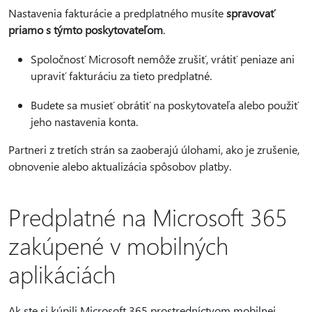
Nastavenia fakturácie a predplatného musíte
spravovať
priamo s týmto poskytovateľom
.
Spoločnosť Microsoft nemôže zrušiť, vrátiť peniaze ani
upraviť fakturáciu za tieto predplatné.
Budete sa musieť obrátiť na poskytovateľa alebo použiť
jeho nastavenia konta.
Partneri z tretích strán sa zaoberajú úlohami, ako je zrušenie,
obnovenie alebo aktualizácia spôsobov platby.
Predplatné na Microsoft 365
zakúpené v mobilných
aplikáciách
Ak ste si kúpili Microsoft 365 prostredníctvom mobilnej