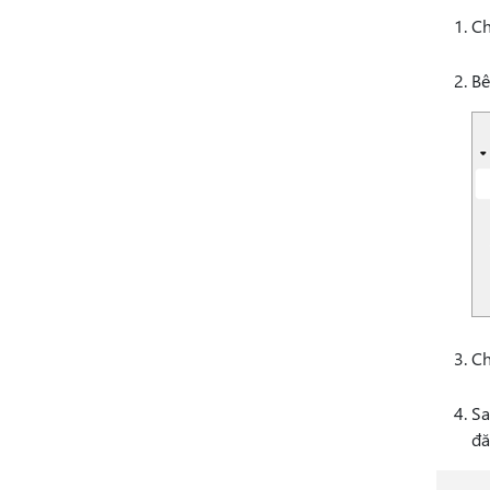
C
B
Ch
Sa
đă