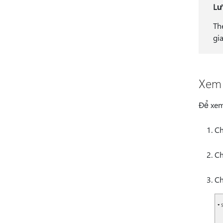
Lư
Th
gi
Xem 
Để xem
C
Ch
C