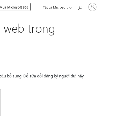
Đăng
Mua Microsoft 365
Tất cả Microsoft
nhập
tài
khoản
o web trong
của
bạn
 cầu bổ sung. Để sửa đổi đăng ký người dự, hãy