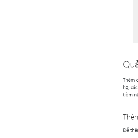
Quả
Thêm c
họ, cá
tiềm n
Thêm
Để thê