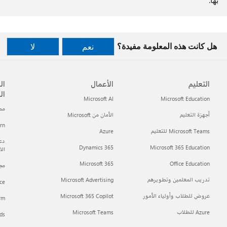
هل كانت هذه المعلومة مفيدة؟
نعم
لا
التعليم
الأعمال
ال
ال
Microsoft AI
Microsoft Education
مطور t
أجهزة التعليم
الأمان من Microsoft
arn
Microsoft Teams للتعليم
Azure
دعم
Dynamics 365
Microsoft 365 Education
ال
Microsoft 365
Office Education
مجتمع h
تدريب المعلمين وتطويرهم
Microsoft Advertising
ce
عروض للطلاب وأولياء الأمور
Microsoft 365 Copilot
orm
Azure للطلاب
Microsoft Teams
ds