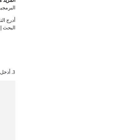
البرمجي
أدرج التعليم
البحث إ
3. أدخل مصطلحات البحث، ثم اضغط على