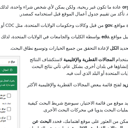
عادة ما تكون غير ربحية، ولكن يمكن لأي شخص شراء واحدة، لذلك ي
ة. تأكد من تقييم جدول أعمال الموقع قبل استخدامه كمصدر.
ة مواقع
.gov
من قبل وكالات وحكومات الولايات المتحدة، مثل CDC أو وكالة ناسا. عادة ما تكون المعلومات هنا موثوقة.
يل مواقع
.edu
بواسطة الكليات والجامعات في الولايات المتحدة، لذلك عا
حديد
الكل
لإعادة التحقق من جميع الخيارات وتوسيع نطاق البحث.
تخدام
المجالات القطرية والإقليمية
لاستكشاف النتائج
إنشاؤها في بلدان أخرى. بشكل عام، تأتي نتائج البحث
يات المتحدة أو البلد الذي أنت فيه.
يد
لفتح قائمة ببعض المجالات القطرية والإقليمية الأكثر
يد موقع من قائمة الاختيار، سيوضح شريط البحث كيفية
مليات البحث يدويا في محركات البحث الأخرى.
تتمكن من العثور على موقع اهتمامك، فحدد
البحث عن
ن المجالات القطرية والإقليمية
، ثم ابحث عن التعليمات