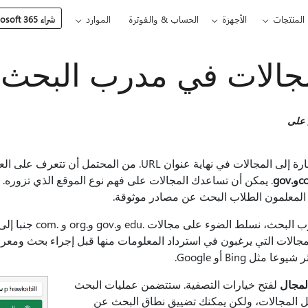
المنتجات
الأجهزة
الحساب & والفوترة
الموارد
شراء Microsoft 365
جالات في مدرب البحث
 على
تتم الإشارة إلى المجالات في نهاية عنوان URL. من
و.gov
. يمكن أن تساعدك المجالات على فهم نوع الموقع الذي تزوره. تش
ا المعلمون الطلاب البحث عن مصادر موثوقة.
في مدرب البحث، نس
لمجالات التي يرغبون في استرداد المعلومات منها قبل إجراء بحث ومع
عا مثل Bing أو Google.
لمجال
لفتح خيارات التصفية. ستتضمن عمليات البحث
 كل المجالات، ولكن يمكنك تضييق نطاق البحث عن