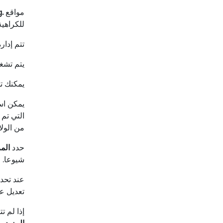
مواقع
.org
للكراهي
تتم إدار
يتم تشغ
يمكنك ت
يمكن اس
التي تم 
من الولا
حدد
المز
شيوعا.
عند تحد
تعديل ع
إذا لم 
المزيد م