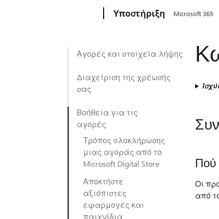
Microsoft
Υποστήριξη
Microsoft 365
Κω
Αγορές και στοιχεία λήψης
Διαχείριση της χρέωσής
Ισχύ
σας
Βοήθεια για τις
Συν
αγορές
Τρόπος ολοκλήρωσης
μιας αγοράς από το
Πού 
Microsoft Digital Store
Αποκτήστε
Οι πρ
αξιόπιστες
από τ
εφαρμογές και
παιχνίδια