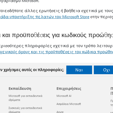
γαριασμό Microsoft.
ποιεσδήποτε άλλες ερωτήσεις ή βοήθεια σχετικά με τους
άδα υποστήριξης πελατών του Microsoft Store
στην περιοχ
 και προϋποθέσεις για κωδικούς προώθη
ερισσότερες πληροφορίες σχετικά με τον τρόπο λειτουρ
γενικούς όρους και τις προϋποθέσεις του κώδικα προώθη
ν χρήσιμες αυτές οι πληροφορίες;
Ναι
Όχι
Εκπαίδευση
Επιχειρήσεις
Π
I
Microsoft για εκπαιδευτικά
Microsoft AI
ιδρύματα
Π
Ασφάλεια Microsoft
τη
Συσκευές για εκπαιδευτικά
ιδρύματα
Azure
Mi