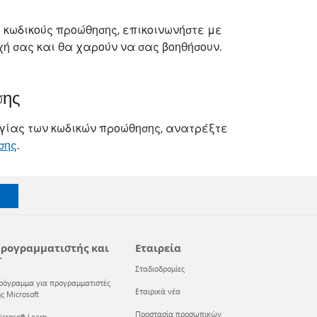
 κωδικούς προώθησης, επικοινωνήστε με
ή σας και θα χαρούν να σας βοηθήσουν.
σης
γίας των κωδικών προώθησης, ανατρέξτε
σης
.
ρογραμματιστής και
Εταιρεία
T
Σταδιοδρομίες
ρόγραμμα για προγραμματιστές
Εταιρικά νέα
ς Microsoft
Προστασία προσωπικών
crosoft Learn