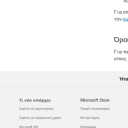
λο
Για ο
την
ομ
Όροι
Για π
στους
Ήτα
Τι νέο υπάρχει
Microsoft Store
Copilot για οργανισμούς
Προφίλ λογαριασμού
Copilot για προσωπική χρήση
Κέντρο λήψης
Microsoft 365
Επιστροφές