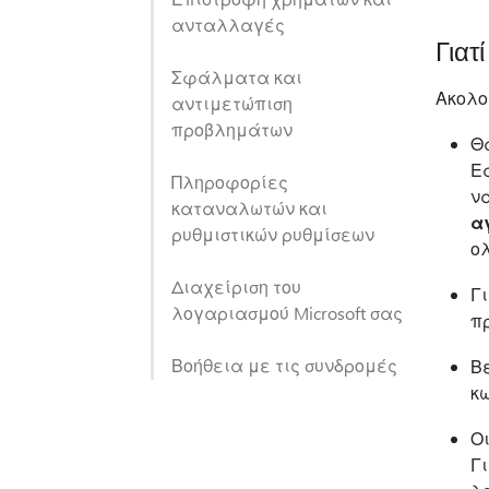
ανταλλαγές
Γιατ
Σφάλματα και
Ακολο
αντιμετώπιση
προβλημάτων
Θ
Εά
Πληροφορίες
ν
καταναλωτών και
α
ρυθμιστικών ρυθμίσεων
ο
Διαχείριση του
Γι
λογαριασμού Microsoft σας
π
Βοήθεια με τις συνδρομές
Βε
κ
Ο
Γ