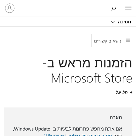
היכנס
Microsoft
לחשבון
שלך
תמיכה
נושאים קשורים
הזמנות מראש ב-
Microsoft Store
חל על
הערה
אם אתה מחפש פתרונות לבעיות ב- Windows Update,
ראה
‫פתור בעיות של Windows Update‬
.