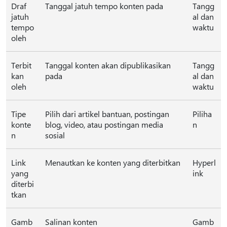
Draf
Tanggal jatuh tempo konten pada
Tangg
jatuh
al dan
tempo
waktu
oleh
Terbit
Tanggal konten akan dipublikasikan
Tangg
kan
pada
al dan
oleh
waktu
Tipe
Pilih dari artikel bantuan, postingan
Piliha
konte
blog, video, atau postingan media
n
n
sosial
Link
Menautkan ke konten yang diterbitkan
Hyperl
yang
ink
diterbi
tkan
Gamb
Salinan konten
Gamb