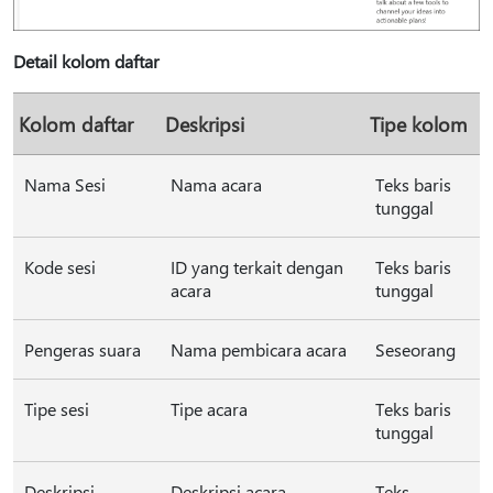
Detail kolom daftar
Kolom daftar
Deskripsi
Tipe kolom
Nama Sesi
Nama acara
Teks baris
tunggal
Kode sesi
ID yang terkait dengan
Teks baris
acara
tunggal
Pengeras suara
Nama pembicara acara
Seseorang
Tipe sesi
Tipe acara
Teks baris
tunggal
Deskripsi
Deskripsi acara
Teks