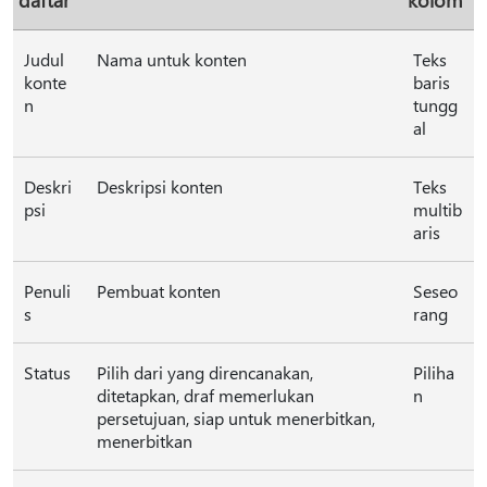
Judul
Nama untuk konten
Teks
konte
baris
n
tungg
al
Deskri
Deskripsi konten
Teks
psi
multib
aris
Penuli
Pembuat konten
Seseo
s
rang
Status
Pilih dari yang direncanakan,
Piliha
ditetapkan, draf memerlukan
n
persetujuan, siap untuk menerbitkan,
menerbitkan