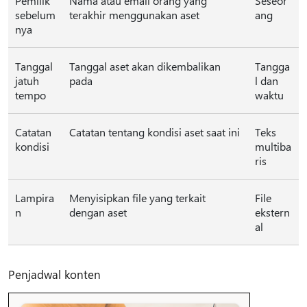
Pemilik
Nama atau email orang yang
Seseor
sebelum
terakhir menggunakan aset
ang
nya
Tanggal
Tanggal aset akan dikembalikan
Tangga
jatuh
pada
l dan
tempo
waktu
Catatan
Catatan tentang kondisi aset saat ini
Teks
kondisi
multiba
ris
Lampira
Menyisipkan file yang terkait
File
n
dengan aset
ekstern
al
Penjadwal konten