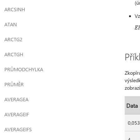
(ú
ARCSINH
Vz
ATAN
ARCTG2
Přík
ARCTGH
PRŮMODCHYLKA
Zkopíru
výsledk
PRŮMĚR
zobrazi
AVERAGEA
Data
AVERAGEIF
0,05
AVERAGEIFS
4