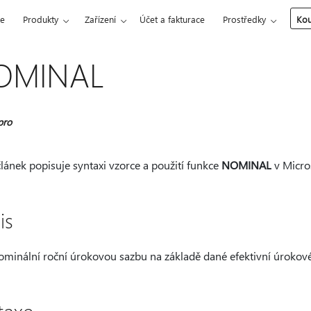
ce
Produkty
Zařízení
Účet a fakturace
Prostředky
Kou
OMINAL
pro
lánek popisuje syntaxi vzorce a použití funkce
NOMINAL
v Micros
is
nominální roční úrokovou sazbu na základě dané efektivní úrokov