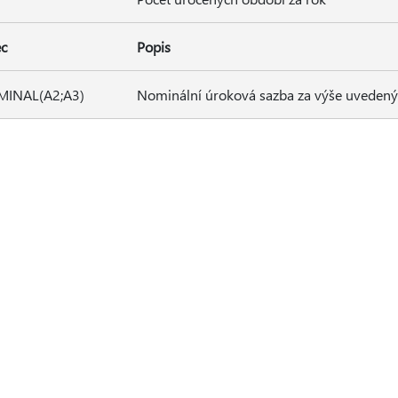
ec
Popis
INAL(A2;A3)
Nominální úroková sazba za výše uveden