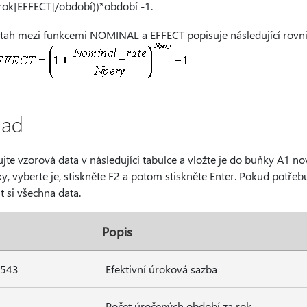
rok[EFFECT]/období))*období -1.
tah mezi funkcemi NOMINAL a EFFECT popisuje následující rovni
lad
jte vzorová data v následující tabulce a vložte je do buňky A1 n
y, vyberte je, stiskněte F2 a potom stiskněte Enter. Pokud potřeb
t si všechna data.
Popis
3543
Efektivní úroková sazba
Počet úročených období za rok