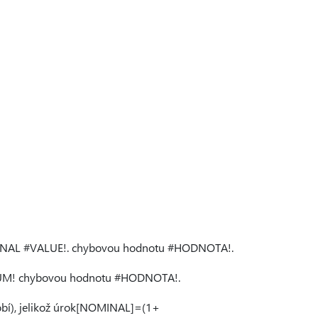
NOMINAL #VALUE!. chybovou hodnotu #HODNOTA!.
#NUM! chybovou hodnotu #HODNOTA!.
bí), jelikož úrok[NOMINAL]=(1+