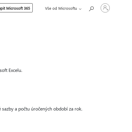
Přihlaste
pit Microsoft 365
Vše od Microsoftu
se
ke
svému
účtu
oft Excelu.
é sazby a počtu úročených období za rok.