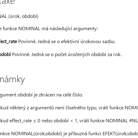
taxe
L (úrok, období)
e funkce NOMINAL má následující argumenty:
fect_rate
Povinné. Jedná se o efektivní úrokovou sazbu.
bdobí
Povinné. Jedná se o počet úročených období za rok.
námky
gument období je zkrácen na celé číslo.
kud některý z argumentů není číselného typu, vrátí funkce 
kud effect_rate ≤ 0 nebo období < 1, vrátí funkce NOMINAL 
nkce NOMINAL(úrok;období) je příbuzná funkci EFEKT(úrok;obdo