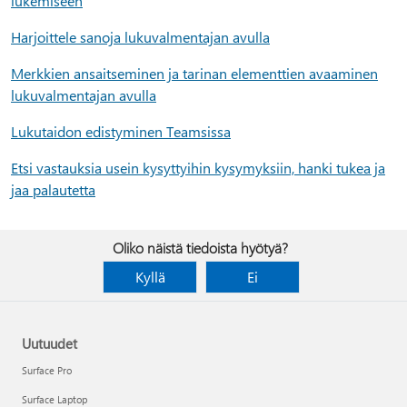
lukemiseen
Harjoittele sanoja lukuvalmentajan avulla
Merkkien ansaitseminen ja tarinan elementtien avaaminen
lukuvalmentajan avulla
Lukutaidon edistyminen Teamsissa
Etsi vastauksia usein kysyttyihin kysymyksiin, hanki tukea ja
jaa palautetta
Oliko näistä tiedoista hyötyä?
Kyllä
Ei
Uutuudet
Surface Pro
Surface Laptop