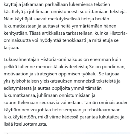
käyttäjiä jatkamaan parhaillaan lukemiensa tekstien
käsittelyä ja juhlimaan onnistuneesti suorittamiaan tekstejä.
Näin käyttäjät saavat merkityksellisiä tietoja heidän
lukumatkastaan ja auttavat heitä ymmärtämään hänen
kehitystään. Tässä artikkelissa tarkastellaan, kuinka Historia-
ominaisuutta voi hyödyntää tehokkaasti ja mitä etuja se
tarjoaa.
Lukuvalmentajan Historia-ominaisuus on enemmän kuin
pelkkä tallenne menneistä aktiviteeteista; Se on pohdinnan,
motivaation ja strategisen oppimisen työkalu. Se tarjoaa
yksityiskohtaisen yleiskatsauksen menneistä teksteistä ja
edistymisestä ja auttaa oppijoita ymmärtämään
lukumatkaansa, juhlimaan onnistumisiaan ja
suunnittelemaan seuraavia vaiheitaan. Tämän ominaisuuden
käyttäminen voi johtaa tietoisempaan ja tehokkaampaan
lukukäytäntöön, mikä viime kädessä parantaa lukutaitoa ja
lisää itseluottamusta.