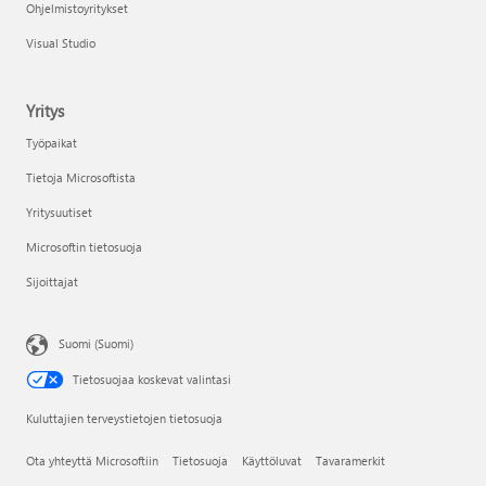
Ohjelmistoyritykset
Visual Studio
Yritys
Työpaikat
Tietoja Microsoftista
Yritysuutiset
Microsoftin tietosuoja
Sijoittajat
Suomi (Suomi)
Tietosuojaa koskevat valintasi
Kuluttajien terveystietojen tietosuoja
Ota yhteyttä Microsoftiin
Tietosuoja
Käyttöluvat
Tavaramerkit