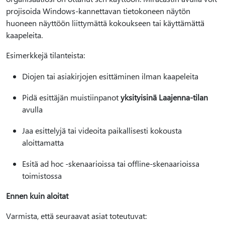
projisoida Windows-kannettavan tietokoneen näytön
huoneen näyttöön liittymättä kokoukseen tai käyttämättä
kaapeleita.
Esimerkkejä tilanteista:
Diojen tai asiakirjojen esittäminen ilman kaapeleita
Pidä esittäjän muistiinpanot
yksityisinä Laajenna-tilan
avulla
Jaa esittelyjä tai videoita paikallisesti kokousta
aloittamatta
Esitä ad hoc -skenaarioissa tai offline-skenaarioissa
toimistossa
Ennen kuin aloitat
Varmista, että seuraavat asiat toteutuvat: