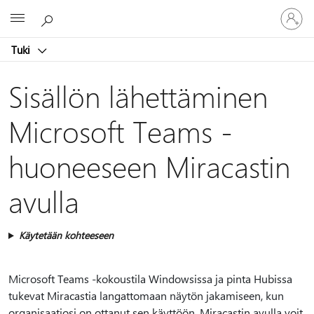
Kirjaudu
Microsoft
sisään
tilille
Tuki
Sisällön lähettäminen
Microsoft Teams -
huoneeseen Miracastin
avulla
Käytetään kohteeseen
Microsoft Teams -kokoustila Windowsissa ja pinta Hubissa
tukevat Miracastia langattomaan näytön jakamiseen, kun
organisaatiosi on ottanut sen käyttöön. Miracastin avulla voit