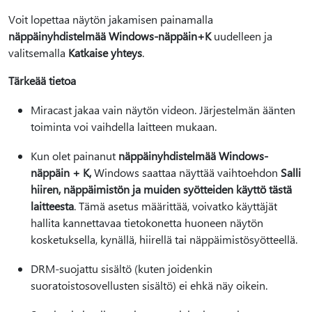
Voit lopettaa näytön jakamisen painamalla
näppäinyhdistelmää Windows-näppäin+K
uudelleen ja
valitsemalla
Katkaise yhteys
.
Tärkeää tietoa
Miracast jakaa vain näytön videon. Järjestelmän äänten
toiminta voi vaihdella laitteen mukaan.
Kun olet painanut
näppäinyhdistelmää Windows-
näppäin + K,
Windows saattaa näyttää vaihtoehdon
Salli
hiiren, näppäimistön ja muiden syötteiden käyttö tästä
laitteesta
. Tämä asetus määrittää, voivatko käyttäjät
hallita kannettavaa tietokonetta huoneen näytön
kosketuksella, kynällä, hiirellä tai näppäimistösyötteellä.
DRM-suojattu sisältö (kuten joidenkin
suoratoistosovellusten sisältö) ei ehkä näy oikein.