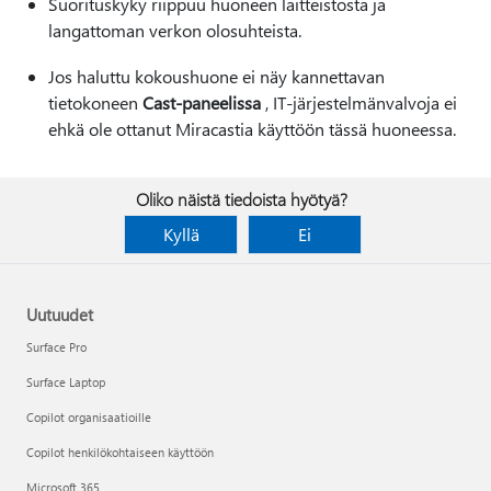
Suorituskyky riippuu huoneen laitteistosta ja
langattoman verkon olosuhteista.
Jos haluttu kokoushuone ei näy kannettavan
tietokoneen
Cast-paneelissa
, IT-järjestelmänvalvoja ei
ehkä ole ottanut Miracastia käyttöön tässä huoneessa.
Oliko näistä tiedoista hyötyä?
Kyllä
Ei
Uutuudet
Surface Pro
Surface Laptop
Copilot organisaatioille
Copilot henkilökohtaiseen käyttöön
Microsoft 365