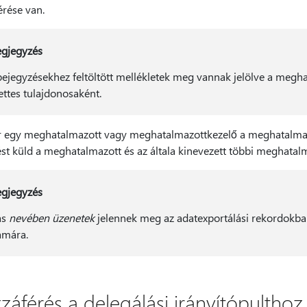
érése van.
gjegyzés
bejegyzésekhez feltöltött mellékletek meg vannak jelölve a megh
lettes tulajdonosaként.
 egy meghatalmazott vagy meghatalmazottkezelő a meghatalmazo
tést küld a meghatalmazott és az általa kinevezett többi meghata
gjegyzés
ás
nevében üzenetek
jelennek meg az adatexportálási rekordokban
ámára.
záférés a delegálási irányítópulthoz