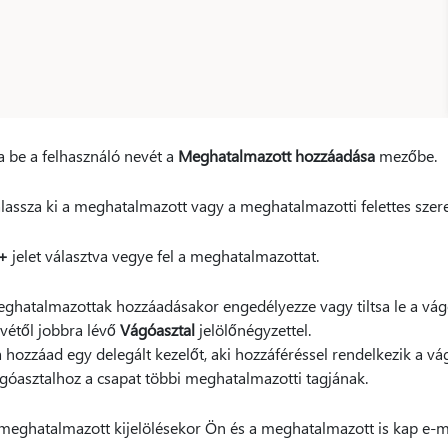
ja be a felhasználó nevét a
Meghatalmazott hozzáadása
mezőbe.
lassza ki a meghatalmazott vagy a meghatalmazotti felettes szer
+
jelet választva vegye fel a meghatalmazottat.
ghatalmazottak hozzáadásakor engedélyezze vagy tiltsa le a vág
vétől jobbra lévő
Vágóasztal
jelölőnégyzettel.
 hozzáad egy delegált kezelőt, aki hozzáféréssel rendelkezik a vá
góasztalhoz a csapat többi meghatalmazotti tagjának.
meghatalmazott kijelölésekor Ön és a meghatalmazott is kap e-ma