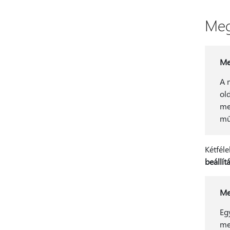
Meg
Me
A 
ol
me
mű
Kétfél
beállít
Me
Eg
me