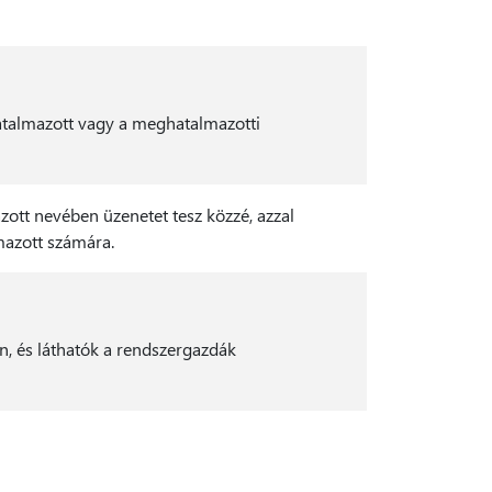
atalmazott vagy a meghatalmazotti
tt nevében üzenetet tesz közzé, azzal
lmazott számára.
, és láthatók a rendszergazdák