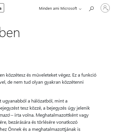
Jelentkezzen
a
Minden ami Microsoft
be
a
fiókjába
-ben
ben közzétesz és műveleteket végez. Ez a funkció
ivel, de nem tud olyan gyakran közzétenni
 ugyanabból a hálózatból, mint a
egyzést tesz közzé, a bejegyzés úgy jelenik
mazó
– írta volna. Meghatalmazottként vagy
ére, bezárására és törlésére vonatkozó
hez Önnek és a meghatalmazottjának is