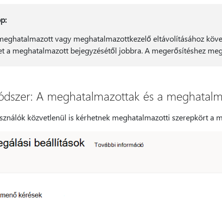
p:
meghatalmazott vagy meghatalmazottkezelő eltávolításához kövess
let a meghatalmazott bejegyzésétől jobbra. A megerősítéshez me
ódszer: A meghatalmazottak és a meghatalm
asználók közvetlenül is kérhetnek meghatalmazotti szerepkört a m