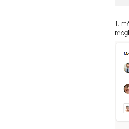
1. m
megh