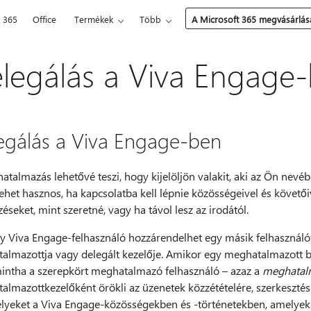
t 365
Office
Termékek
Több
A Microsoft 365 megvásárlás
legálás a Viva Engage
egálás a Viva Engage-ben
talmazás lehetővé teszi, hogy kijelöljön valakit, aki az Ön nevé
ehet hasznos, ha kapcsolatba kell lépnie közösségeivel és követő
éseket, mint szeretné, vagy ha távol lesz az irodától.
y Viva Engage-felhasználó hozzárendelhet egy másik felhasználót
almazottja vagy delegált kezelője. Amikor egy meghatalmazott bej
intha a szerepkört meghatalmazó felhasználó – azaz a
meghatal
almazottkezelőként örökli az üzenetek közzétételére, szerkesztés
lyeket a Viva Engage-közösségekben és -történetekben, amelyek