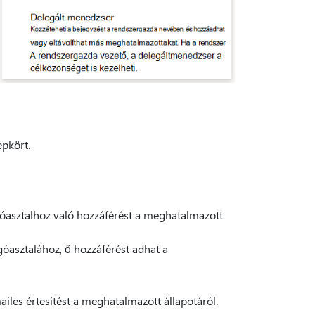
epkört.
óasztalhoz való hozzáférést a meghatalmazott
góasztalához, ő hozzáférést adhat a
iles értesítést a meghatalmazott állapotáról.