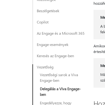
hozzáf
Beszélgetések
Me
Copilot
A 
fe
Az Engage és a Microsoft 365
Engage-események
Amikor
értesí
Keresés az Engage-ben
Me
Vezetőség
M
Vezetőségi sarok a Viva
sz
Engage-ben
Delegálás a Viva Engage-
ben
Hoz
Engedélyezze, hogy