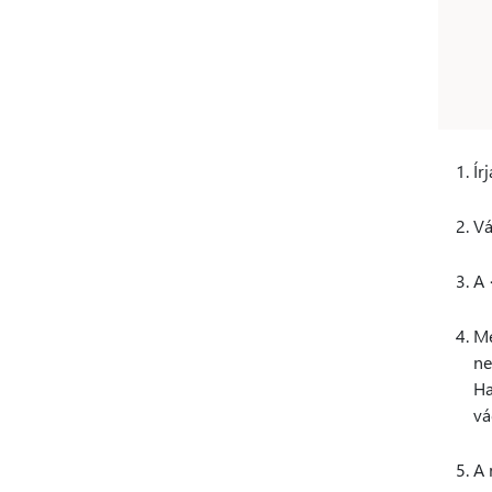
Ír
Vá
A
Me
ne
Ha
vá
A 