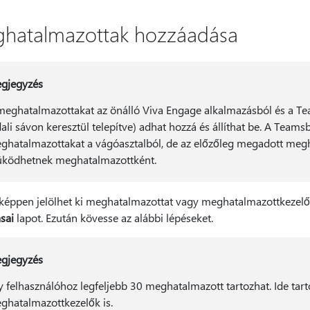
hatalmazottak hozzáadása
gjegyzés
meghatalmazottakat az önálló Viva Engage alkalmazásból és a Te
dali sávon keresztül telepítve) adhat hozzá és állíthat be. A Teams
ghatalmazottakat a vágóasztalból, de az előzőleg megadott meg
ködhetnek meghatalmazottként.
eképpen jelölhet ki meghatalmazottat vagy meghatalmazottkezelő
ásai
lapot. Ezután kövesse az alábbi lépéseket.
gjegyzés
y felhasználóhoz legfeljebb 30 meghatalmazott tartozhat. Ide ta
ghatalmazottkezelők is.