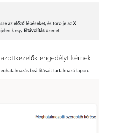
e az előző lépéseket, és törölje az
X
gjelenik egy
Eltávolítás
üzenet.
azottkezelők engedélyt kérnek
eghatalmazás beállításait tartalmazó lapon.