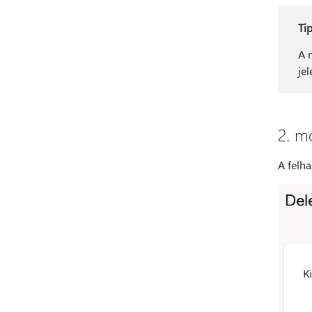
Tip
A 
je
2. m
A felh