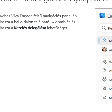
webes Viva Engage felső navigációs paneljén
lassza a bal oldalon található
gombját, és
lassza a
Kezelés delegálása
lehetőséget.