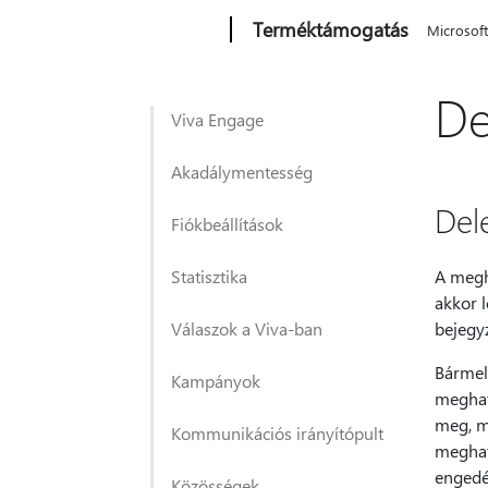
Microsoft
Terméktámogatás
Microsof
De
Viva Engage
Akadálymentesség
Del
Fiókbeállítások
Statisztika
A megha
akkor l
Válaszok a Viva-ban
bejegyz
Bármel
Kampányok
meghat
meg, m
Kommunikációs irányítópult
meghat
engedé
Közösségek