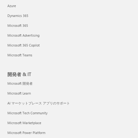
Azure
Dynamics 365
Microsoft 365
Microsoft Advertising
Microsoft 365 Copilot
Microsoft Teams
開発者 & IT
Microsoft 開発者
Microsoft Learn
AI マーケットプレース アプリのサポート
Microsoft Tech Community
Microsoft Marketplace
Microsoft Power Platform