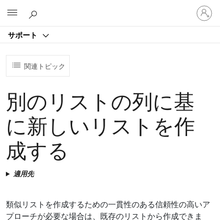
ア
Microsoft
カ
ウ
サポート
ン
ト
に
関連トピック
サ
イ
ン
別のリストの列に基
イ
ン
に新しいリストを作
す
る
成する
適用先
類似リストを作成するための一貫性のある信頼性の高いア
プローチが必要な場合は、既存のリストから作成できま