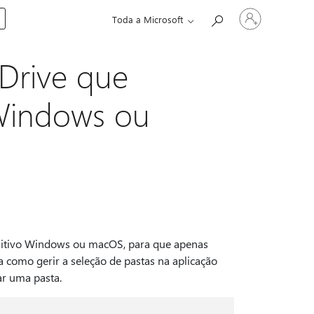
Entre
Toda a Microsoft
em
sua
conta
Drive que
 Windows ou
ositivo Windows ou macOS, para que apenas
ca como gerir a seleção de pastas na aplicação
ar uma pasta.