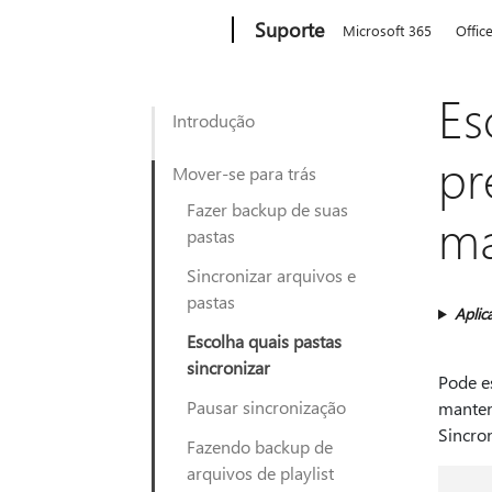
Microsoft
Suporte
Microsoft 365
Offic
Es
Introdução
pr
Mover-se para trás
Fazer backup de suas
m
pastas
Sincronizar arquivos e
pastas
Aplic
Escolha quais pastas
sincronizar
Pode e
Pausar sincronização
mantenh
Sincro
Fazendo backup de
arquivos de playlist