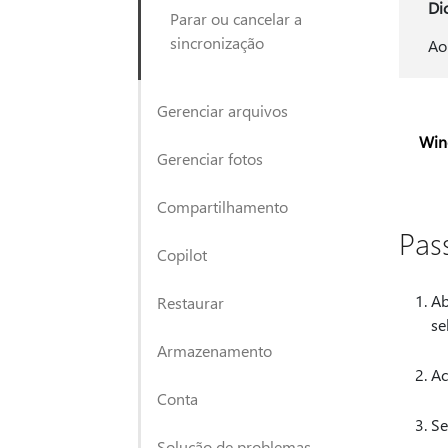
Di
Parar ou cancelar a
sincronização
Ao
Gerenciar arquivos
Win
Gerenciar fotos
Compartilhamento
Pas
Copilot
Ab
Restaurar
se
Armazenamento
Ac
Conta
Se
Solução de problemas