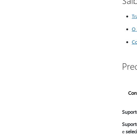
Sai
Tr
O 
Co
Pre
Con
Suport
Suporte
e
selec