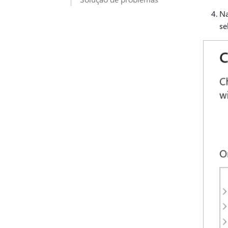
Na
se