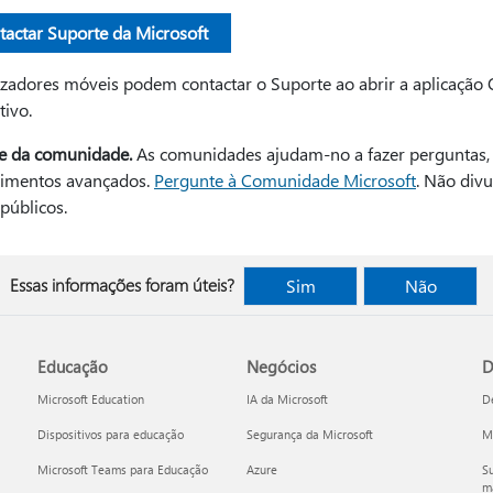
tactar Suporte da Microsoft
lizadores móveis podem contactar o Suporte ao abrir a aplicaçã
tivo.
e da comunidade.
As comunidades ajudam-no a fazer perguntas, a
imentos avançados.
Pergunte à Comunidade Microsoft
. Não div
públicos.
Essas informações foram úteis?
Sim
Não
Educação
Negócios
D
Microsoft Education
IA da Microsoft
D
Dispositivos para educação
Segurança da Microsoft
Mi
Microsoft Teams para Educação
Azure
Su
ma