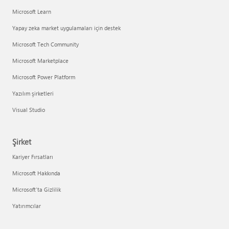
Microsoft Learn
Yapay zeka market uygulamaları için destek
Microsoft Tech Community
Microsoft Marketplace
Microsoft Power Platform
Yazılım şirketleri
Visual Studio
Şirket
Kariyer Fırsatları
Microsoft Hakkında
Microsoft'ta Gizlilik
Yatırımcılar