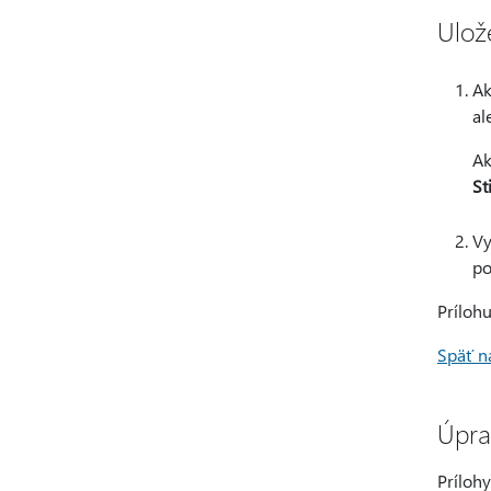
Ulož
Ak
al
Ak
St
Vy
po
Príloh
Späť n
Úpra
Príloh