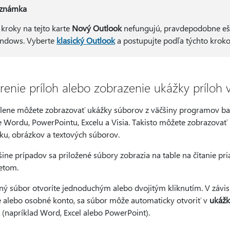
známka
 kroky na tejto karte
Nový Outlook
nefungujú, pravdepodobne eš
ndows. Vyberte
klasický Outlook
a postupujte podľa týchto kroko
renie príloh alebo zobrazenie ukážky prílo
lene môžete zobrazovať ukážky súborov z väčšiny programov balí
e Wordu, PowerPointu, Excelu a Visia. Takisto môžete zobrazovať
ku, obrázkov a textových súborov.
šine prípadov sa priložené súbory zobrazia na table na čítanie p
etom.
ný súbor otvoríte jednoduchým alebo dvojitým kliknutím. V závisl
é alebo osobné konto, sa súbor môže automaticky otvoriť v
ukážk
 (napríklad Word, Excel alebo PowerPoint).