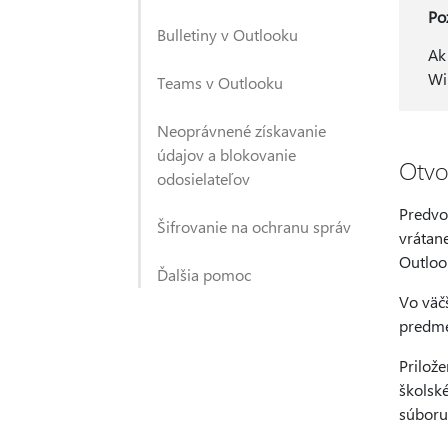
Po
Bulletiny v Outlooku
Ak
Wi
Teams v Outlooku
Neoprávnené získavanie
údajov a blokovanie
Otvo
odosielateľov
Predvo
Šifrovanie na ochranu správ
vrátan
Outloo
Ďalšia pomoc
Vo väč
predm
Prilože
školsk
súboru