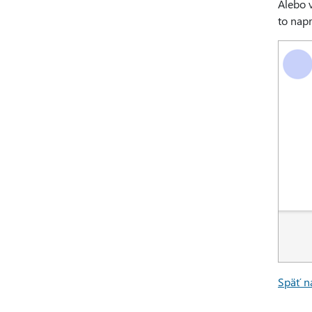
Alebo 
to nap
Späť n