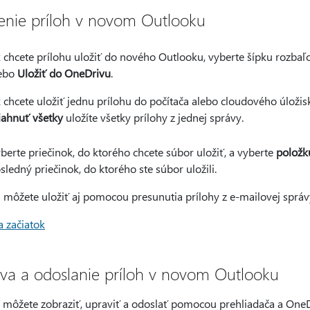
enie príloh v novom Outlooku
 chcete prílohu uložiť do nového Outlooku, vyberte šípku rozba
ebo
Uložiť do OneDrivu
.
 chcete uložiť jednu prílohu do počítača alebo cloudového úloži
iahnuť všetky
uložíte všetky prílohy z jednej správy.
berte priečinok, do ktorého chcete súbor uložiť, a vyberte
položk
sledný priečinok, do ktorého ste súbor uložili.
u môžete uložiť aj pomocou presunutia prílohy z e-mailovej sprá
a začiatok
va a odoslanie príloh v novom Outlooku
y môžete zobraziť, upraviť a odoslať pomocou prehliadača a OneD