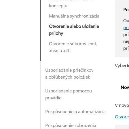
konceptu
Po
Manuálna synchronizácia
Ou
Otvorenie alebo uloženie
pr
prílohy
pr
ne
Otvorenie súborov .eml,
prí
.msg a .oft
Vybert
Usporiadanie priečinkov
a obľúbených položiek
Nov
Usporiadanie pomocou
pravidiel
V novo
Prispôsobenie a automatizácia
Otvore
Prispôsobenie zobrazenia