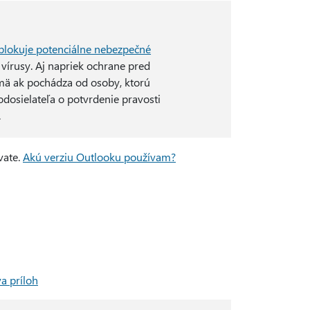
blokuje potenciálne nebezpečné
ť vírusy. Aj napriek ochrane pred
jmä ak pochádza od osoby, ktorú
odosielateľa o potvrdenie pravosti
.
vate.
Akú verziu Outlooku používam?
a príloh