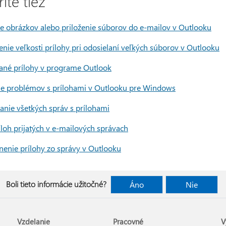
ite tiež
ie obrázkov alebo priloženie súborov do e-mailov v Outlooku
nie veľkosti prílohy pri odosielaní veľkých súborov v Outlooku
ané prílohy v programe Outlook
ie problémov s prílohami v Outlooku pre Windows
anie všetkých správ s prílohami
íloh prijatých v e-mailových správach
nenie prílohy zo správy v Outlooku
Boli tieto informácie užitočné?
Áno
Nie
Vzdelanie
Pracovné
V