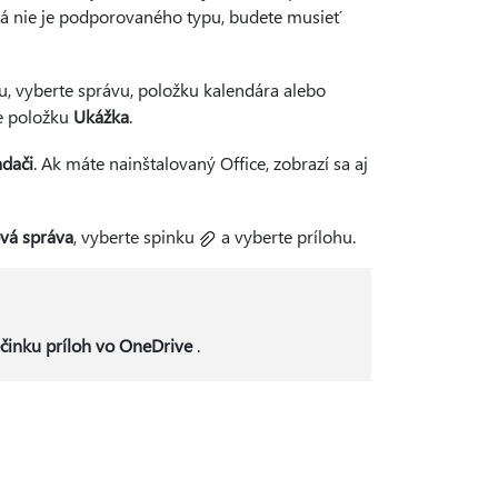
ktorá nie je podporovaného typu, budete musieť
u, vyberte správu, položku kalendára alebo
e položku
Ukážka
.
adači
. Ak máte nainštalovaný Office, zobrazí sa aj
vá správa
, vyberte spinku
a vyberte prílohu.
ečinku príloh vo OneDrive
.