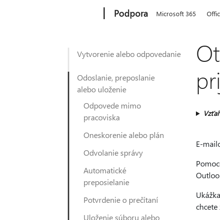
Microsoft
Podpora
Microsoft 365
Offi
Ot
Vytvorenie alebo odpovedanie
pr
Odoslanie, preposlanie
alebo uloženie
Odpovede mimo
Vzťah
pracoviska
Oneskorenie alebo plán
E-mail
Odvolanie správy
Pomoco
Automatické
Outloo
preposielanie
Ukážka 
Potvrdenie o prečítaní
chcete 
Uloženie súboru alebo