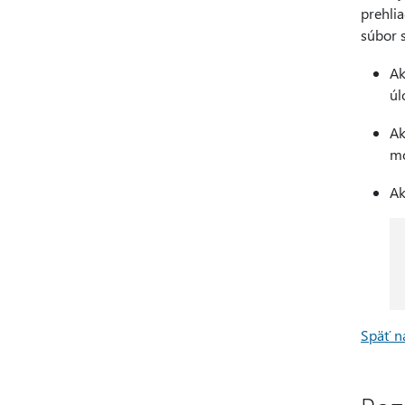
prehlia
súbor s
Ak
úl
Ak
m
Ak
Späť n