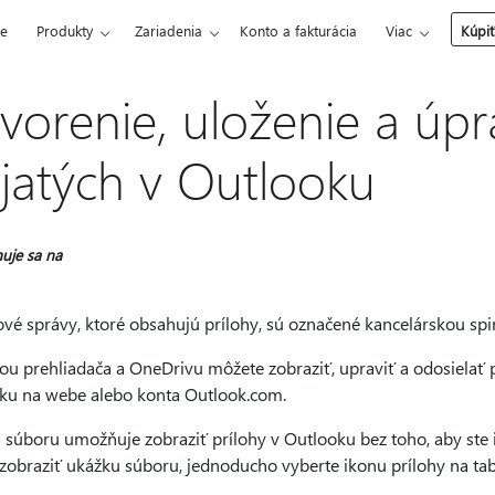
ce
Produkty
Zariadenia
Konto a fakturácia
Viac
Kúpiť
vorenie, uloženie a úpr
ijatých v Outlooku
uje sa na
ové správy, ktoré obsahujú prílohy, sú označené kancelárskou sp
u prehliadača a OneDrivu môžete zobraziť, upraviť a odosielať
ku na webe alebo konta Outlook.com.
súboru umožňuje zobraziť prílohy v Outlooku bez toho, aby ste ic
zobraziť ukážku súboru, jednoducho vyberte ikonu prílohy na tabl