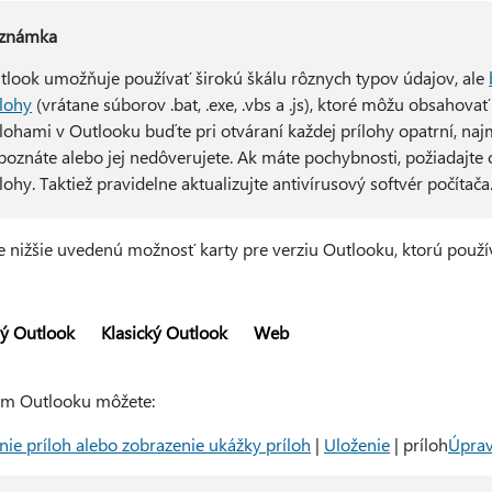
známka
tlook umožňuje používať širokú škálu rôznych typov údajov, ale
ílohy
(vrátane súborov .bat, .exe, .vbs a .js), ktoré môžu obsahova
ílohami v Outlooku buďte pri otváraní každej prílohy opatrní, na
poznáte alebo jej nedôverujete. Ak máte pochybnosti, požiadajte 
lohy. Taktiež pravidelne aktualizujte antivírusový softvér počítača
e nižšie uvedenú možnosť karty pre verziu Outlooku, ktorú použí
ý Outlook
Klasický Outlook
Web
m Outlooku môžete:
nie príloh alebo zobrazenie ukážky príloh
|
Uloženie
| príloh
Úprav