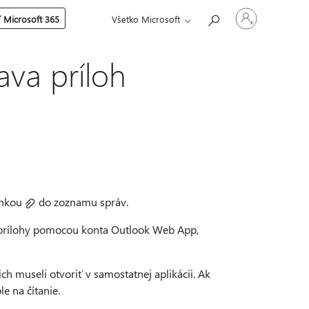
Prihláste
 Microsoft 365
Všetko Microsoft
sa
k
svojmu
kontu
ava príloh
inkou
do zoznamu správ.
 prílohy pomocou konta Outlook Web App,
h museli otvoriť v samostatnej aplikácii. Ak
e na čítanie.