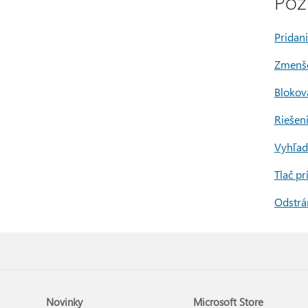
Pozr
Pridan
Zmenše
Blokov
Riešen
Vyhľad
Tlač pr
Odstrá
Novinky
Microsoft Store