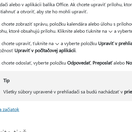
dači alebo v aplikácii balíka Office. Ak chcete upraviť prílohu, 
tiahnuť a otvoriť, aby ste ho mohli upraviť.
 chcete zobraziť správu, položku kalendára alebo úlohu s príloho
ohu, ktoré obsahujú prílohu. Kliknite alebo ťuknite na
a vybert
 chcete upraviť, ťuknite na
a vyberte položku
Upraviť v prehli
ožnosť
Upraviť v počítačovej aplikácii
.
 chcete odoslať, vyberte položku
Odpovedať
,
Preposlať
alebo
No
Tip
Všetky súbory upravené v prehliadači sa budú nachádzať v
pri
a začiatok