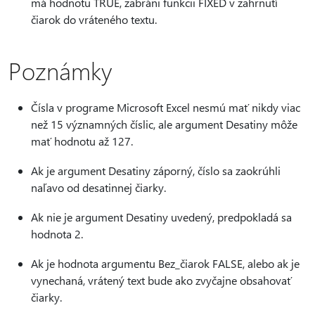
má hodnotu TRUE, zabráni funkcii FIXED v zahrnutí
čiarok do vráteného textu.
Poznámky
Čísla v programe Microsoft Excel nesmú mať nikdy viac
než 15 významných číslic, ale argument Desatiny môže
mať hodnotu až 127.
Ak je argument Desatiny záporný, číslo sa zaokrúhli
naľavo od desatinnej čiarky.
Ak nie je argument Desatiny uvedený, predpokladá sa
hodnota 2.
Ak je hodnota argumentu Bez_čiarok FALSE, alebo ak je
vynechaná, vrátený text bude ako zvyčajne obsahovať
čiarky.