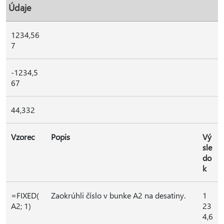
Údaje
1234,56
7
-1234,5
67
44,332
Vzorec
Popis
Vý
sle
do
k
=FIXED(
Zaokrúhli číslo v bunke A2 na desatiny.
1
A2; 1)
23
4,6