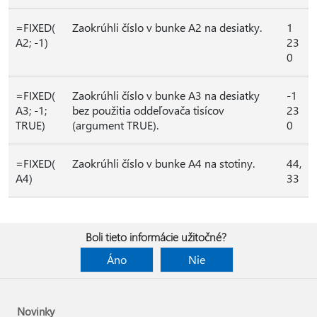
=FIXED(
Zaokrúhli číslo v bunke A2 na desiatky.
1
A2; -1)
23
0
=FIXED(
Zaokrúhli číslo v bunke A3 na desiatky
-1
A3; -1;
bez použitia oddeľovača tisícov
23
TRUE)
(argument TRUE).
0
=FIXED(
Zaokrúhli číslo v bunke A4 na stotiny.
44,
A4)
33
Boli tieto informácie užitočné?
Áno
Nie
Novinky