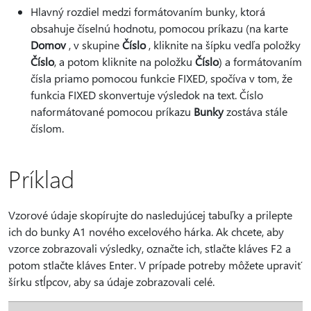
Hlavný rozdiel medzi formátovaním bunky, ktorá
obsahuje číselnú hodnotu, pomocou príkazu (na karte
Domov
, v skupine
Číslo
, kliknite na šípku vedľa položky
Číslo
, a potom kliknite na položku
Číslo
) a formátovaním
čísla priamo pomocou funkcie FIXED, spočíva v tom, že
funkcia FIXED skonvertuje výsledok na text. Číslo
naformátované pomocou príkazu
Bunky
zostáva stále
číslom.
Príklad
Vzorové údaje skopírujte do nasledujúcej tabuľky a prilepte
ich do bunky A1 nového excelového hárka. Ak chcete, aby
vzorce zobrazovali výsledky, označte ich, stlačte kláves F2 a
potom stlačte kláves Enter. V prípade potreby môžete upraviť
šírku stĺpcov, aby sa údaje zobrazovali celé.