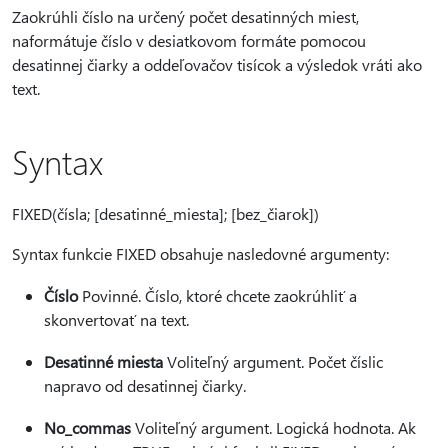
Zaokrúhli číslo na určený počet desatinných miest,
naformátuje číslo v desiatkovom formáte pomocou
desatinnej čiarky a oddeľovačov tisícok a výsledok vráti ako
text.
Syntax
FIXED(čísla; [desatinné_miesta]; [bez_čiarok])
Syntax funkcie FIXED obsahuje nasledovné argumenty:
Číslo
Povinné. Číslo, ktoré chcete zaokrúhliť a
skonvertovať na text.
Desatinné miesta
Voliteľný argument. Počet číslic
napravo od desatinnej čiarky.
No_commas
Voliteľný argument. Logická hodnota. Ak