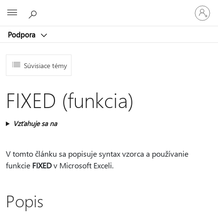
Prihláste
Microsoft
sa
k
Podpora
svojmu
kontu
Súvisiace témy
FIXED (funkcia)
Vzťahuje sa na
V tomto článku sa popisuje syntax vzorca a používanie
funkcie
FIXED
v Microsoft Exceli.
Popis