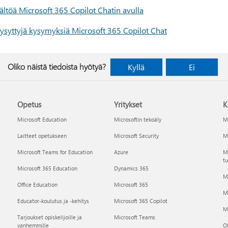
ältöä Microsoft 365 Copilot Chatin avulla
kysyttyjä kysymyksiä Microsoft 365 Copilot Chat
Oliko näistä tiedoista hyötyä?
Kyllä
Ei
Opetus
Yritykset
K
Microsoft Education
Microsoftin tekoäly
Mi
Laitteet opetukseen
Microsoft Security
Mi
Microsoft Teams for Education
Azure
Ma
tu
Microsoft 365 Education
Dynamics 365
M
Office Education
Microsoft 365
M
Educator-koulutus ja -kehitys
Microsoft 365 Copilot
Mi
Tarjoukset opiskelijoille ja
Microsoft Teams
vanhemmille
Oh