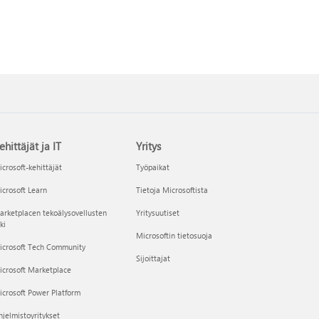
ehittäjät ja IT
Yritys
crosoft-kehittäjät
Työpaikat
crosoft Learn
Tietoja Microsoftista
rketplacen tekoälysovellusten
Yritysuutiset
ki
Microsoftin tietosuoja
icrosoft Tech Community
Sijoittajat
icrosoft Marketplace
crosoft Power Platform
jelmistoyritykset