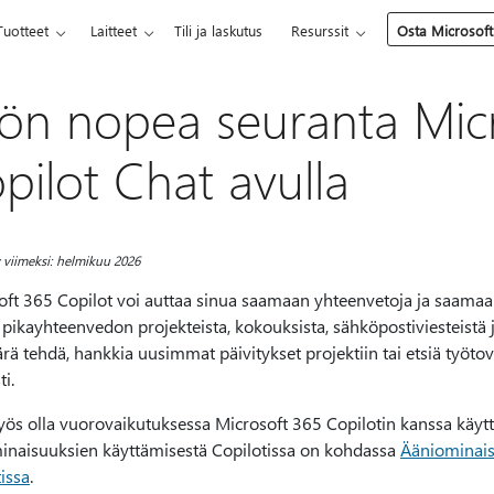
Tuotteet
Laitteet
Tili ja laskutus
Resurssit
Osta Microsoft
ön nopea seuranta Mic
pilot Chat avulla
y viimeksi: helmikuu 2026
ft 365 Copilot voi auttaa sinua saamaan yhteenvetoja ja saamaan 
pikayhteenvedon projekteista, kokouksista, sähköpostiviesteistä ja
ä tehdä, hankkia uusimmat päivitykset projektiin tai etsiä työtov
ti.
yös olla vuorovaikutuksessa Microsoft 365 Copilotin kanssa käytt
inaisuuksien käyttämisestä Copilotissa on kohdassa
Ääniominais
issa
.