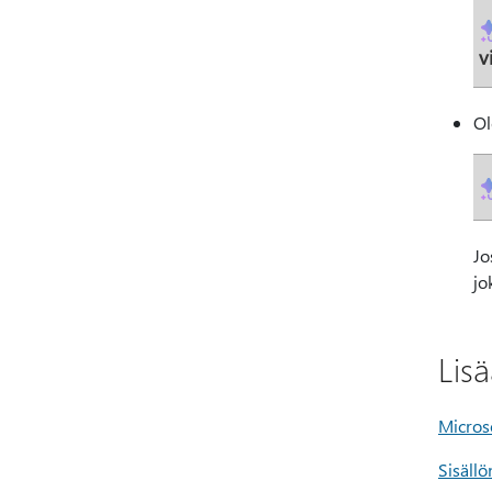
v
Ol
Jo
jo
Lis
Micros
Sisäll