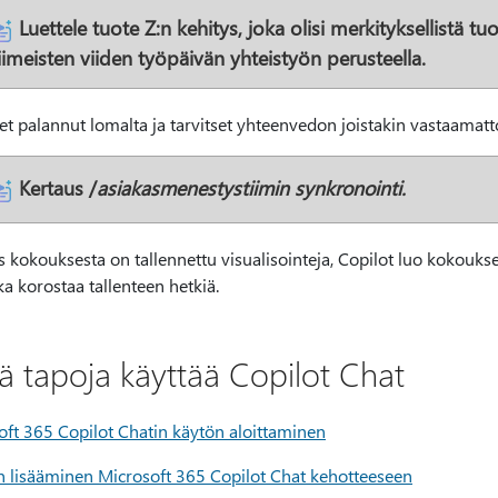
Luettele tuote Z:n kehitys, joka olisi merkityksellistä t
iimeisten viiden työpäivän yhteistyön perusteella.
et palannut lomalta ja tarvitset yhteenvedon joistakin vastaamatt
Kertaus
/
asiakasmenestystiimin synkronointi.
s kokouksesta on tallennettu visualisointeja, Copilot luo kokouk
ka korostaa tallenteen hetkiä.
ää tapoja käyttää Copilot Chat
oft 365 Copilot Chatin käytön aloittaminen
ön lisääminen Microsoft 365 Copilot Chat kehotteeseen