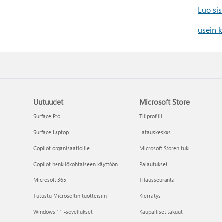
Luo sis
usein 
Uutuudet
Microsoft Store
Surface Pro
Tiliprofiili
Surface Laptop
Latauskeskus
Copilot organisaatioille
Microsoft Storen tuki
Copilot henkilökohtaiseen käyttöön
Palautukset
Microsoft 365
Tilausseuranta
Tutustu Microsoftin tuotteisiin
Kierrätys
Windows 11 -sovellukset
Kaupalliset takuut