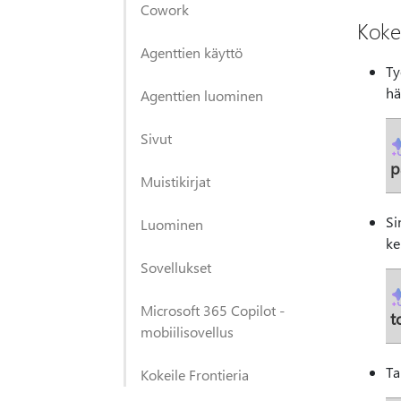
Cowork
Kokei
Agenttien käyttö
Ty
hä
Agenttien luominen
Sivut
p
Muistikirjat
Si
Luominen
ke
Sovellukset
Microsoft 365 Copilot -
t
mobiilisovellus
Ta
Kokeile Frontieria