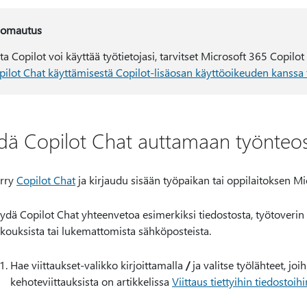
omautus
ta Copilot voi käyttää työtietojasi, tarvitset Microsoft 365 Copilo
pilot Chat käyttämisestä Copilot-lisäosan käyttöoikeuden kanssa 
dä Copilot Chat auttamaan työnteo
irry
Copilot Chat
ja kirjaudu sisään työpaikan tai oppilaitoksen Micr
ydä Copilot Chat yhteenvetoa esimerkiksi tiedostosta, työtoverin
kouksista tai lukemattomista sähköposteista.
Hae viittaukset-valikko kirjoittamalla
/
ja valitse työlähteet, joih
kehoteviittauksista on artikkelissa
Viittaus tiettyihin tiedostoi