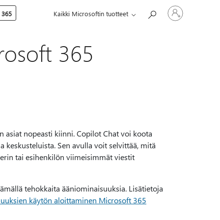
Kirjaudu
 365
Kaikki Microsoftin tuotteet
sisään
tilille
rosoft 365
asiat nopeasti kiinni. Copilot Chat voi koota
 keskusteluista. Sen avulla voit selvittää, mitä
erin tai esihenkilön viimeisimmät viestit
ämällä tehokkaita ääniominaisuuksia. Lisätietoja
uuksien käytön aloittaminen Microsoft 365