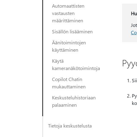
Automaattisten
vastausten
Hu
määrittäminen
Jot
Sisällön lisääminen
Co
Äänitoimintojen
käyttäminen
Pyy
Käytä
kameranäkötoimintoja
Copilot Chatin
Si
mukauttaminen
Py
Keskusteluhistoriaan
ko
palaaminen
Tietoja keskustelusta