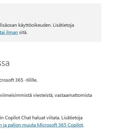
t lisäosan käyttöoikeuden. Lisätietoja
tai ilman
sitä.
ssa
osoft 365 -tilille.
 viimeisimmistä viesteistä, vastaamattomista
in Copilot Chat haluat viitata. Lisätietoja
hin ja paljon muuta Microsoft 365 Copilot
.