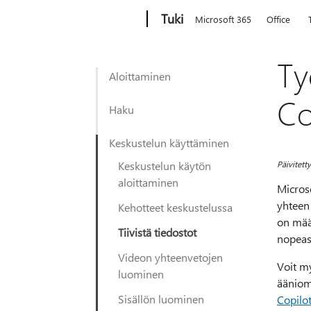
Microsoft
Tuki
Microsoft 365
Office
Ty
Aloittaminen
Co
Haku
Keskustelun käyttäminen
Keskustelun käytön
Päivitett
aloittaminen
Microso
yhteen 
Kehotteet keskustelussa
on määr
Tiivistä tiedostot
nopeas
Videon yhteenvetojen
Voit m
luominen
ääniom
Sisällön luominen
Copilot