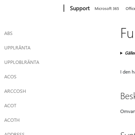
Microsoft
Support
Microsoft 365
Offic
Fu
ABS
UPPLRÄNTA
Gäller
UPPLOBLRÄNTA
I den 
ACOS
ARCCOSH
Bes
ACOT
Omvandl
ACOTH
ADDRESS