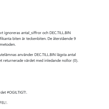
ivt ignoreras antal_siffror och DEC.TILL.BIN
ifikanta biten är teckenbiten. De återstående 9
tmetoden.
 utelämnas använder DEC.TILL.BIN lägsta antal
det returnerade värdet med inledande nollor (0).
rdet #OGILTIGT!.
FEL!.