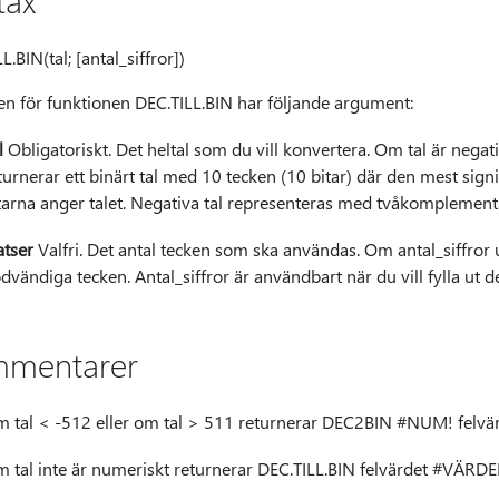
tax
L.BIN(tal; [antal_siffror])
en för funktionen DEC.TILL.BIN har följande argument:
l
Obligatoriskt. Det heltal som du vill konvertera. Om tal är negat
turnerar ett binärt tal med 10 tecken (10 bitar) där den mest sign
tarna anger talet. Negativa tal representeras med tvåkomplemen
atser
Valfri. Det antal tecken som ska användas. Om antal_siffror
dvändiga tecken. Antal_siffror är användbart när du vill fylla ut 
mentarer
 tal < -512 eller om tal > 511 returnerar DEC2BIN #NUM! felvä
 tal inte är numeriskt returnerar DEC.TILL.BIN felvärdet #VÄRDE