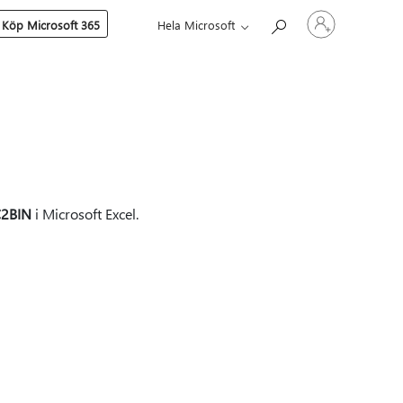
Logga
Köp Microsoft 365
Hela Microsoft
in
på
ditt
konto
2BIN
i Microsoft Excel.