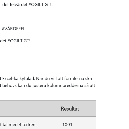
r det felvärdet #OGILTIGT!.
et #VÄRDEFEL!.
ärdet #OGILTIGT!.
t Excel-kalkylblad. När du vill att formlerna ska
et behövs kan du justera kolumnbredderna så att
Resultat
t tal med 4 tecken.
1001