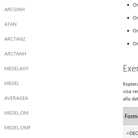
Om
ARCSINH
Om
ATAN
Om
ARCTAN2
Om
ARCTANH
Exe
MEDELAVV
MEDEL
Kopiera
visa r
AVERAGEA
alla da
MEDEL.OM
Form
MEDEL.OMF
=DEC.