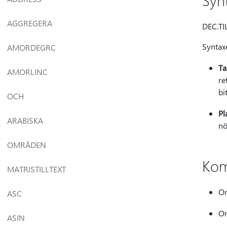
Syn
AGGREGERA
DEC.TIL
Syntax
AMORDEGRC
Ta
AMORLINC
re
bi
OCH
Pl
ARABISKA
nö
OMRÅDEN
Kom
MATRISTILLTEXT
Om
ASC
Om
ASIN