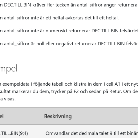
 DEC.TILL.BIN kräver fler tecken än antal_siffror anger returnera
 antal_siffror inte är ett heltal avkortas det till ett heltal.
 antal_siffror inte är numeriskt returnerar DEC.TILL.BIN felvärd
 antal_siffror är noll eller negativt returnerar DEC.TILL.BIN felv
mpel
 exempeldata i följande tabell och klistra in dem i cell A1 i ett nyt
esultat markerar du dem, trycker på F2 och sedan på Retur. Om d
ta visas.
el
Beskrivning
TILL.BIN(9;4)
Omvandlar det decimala talet 9 till ett binär