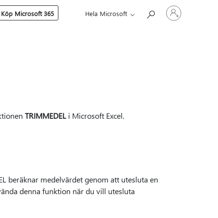
Logga
Köp Microsoft 365
Hela Microsoft
in
på
ditt
konto
nktionen
TRIMMEDEL
i Microsoft Excel.
L beräknar medelvärdet genom att utesluta en
ända denna funktion när du vill utesluta