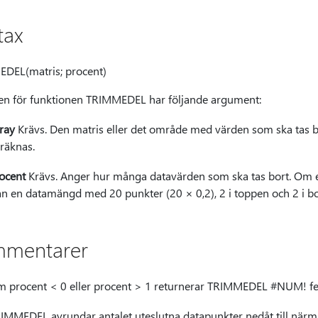
tax
DEL(matris; procent)
en för funktionen TRIMMEDEL har följande argument:
ray
Krävs. Den matris eller det område med värden som ska tas bo
räknas.
ocent
Krävs. Anger hur många datavärden som ska tas bort. Om ex
ån en datamängd med 20 punkter (20 × 0,2), 2 i toppen och 2 i bo
mentarer
 procent < 0 eller procent > 1 returnerar TRIMMEDEL #NUM! f
IMMEDEL avrundar antalet uteslutna datapunkter nedåt till närma