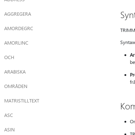
Syn
AGGREGERA
AMORDEGRC
TRIMME
Syntax
AMORLINC
Ar
OCH
be
ARABISKA
Pr
fr
OMRÅDEN
MATRISTILLTEXT
Kom
ASC
Om
ASIN
TR