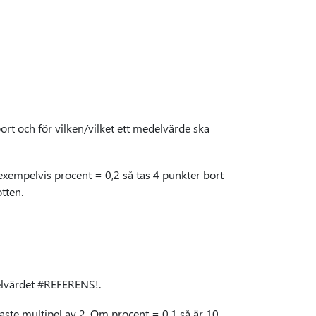
rt och för vilken/vilket ett medelvärde ska
empelvis procent = 0,2 så tas 4 punkter bort
tten.
elvärdet #REFERENS!.
ste multipel av 2. Om procent = 0,1 så är 10