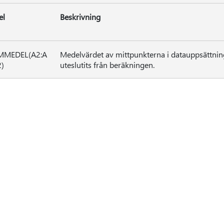
el
Beskrivning
MMEDEL(A2:A
Medelvärdet av mittpunkterna i datauppsättnin
2)
uteslutits från beräkningen.