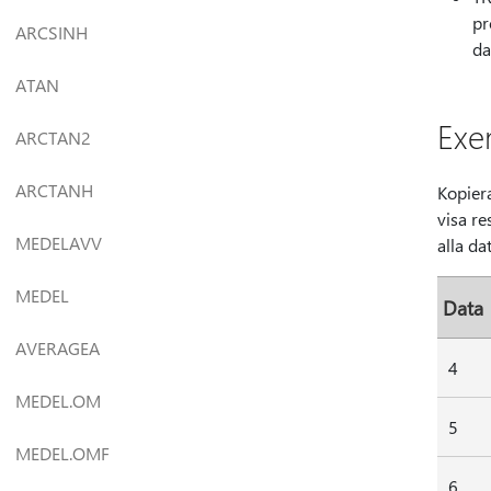
pr
ARCSINH
da
ATAN
Exe
ARCTAN2
ARCTANH
Kopiera
visa r
MEDELAVV
alla da
MEDEL
Data
AVERAGEA
4
MEDEL.OM
5
MEDEL.OMF
6