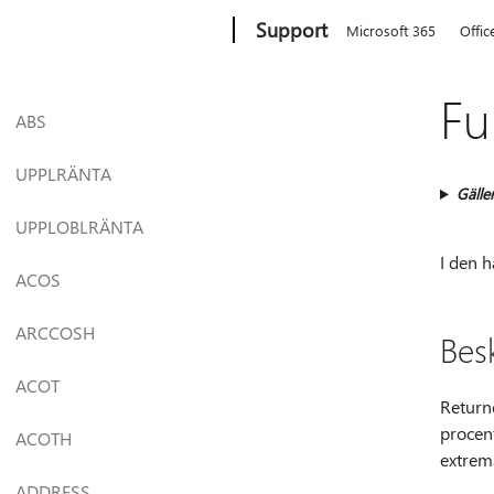
Microsoft
Support
Microsoft 365
Offic
Fu
ABS
UPPLRÄNTA
Gäller
UPPLOBLRÄNTA
I den 
ACOS
ARCCOSH
Bes
ACOT
Return
procen
ACOTH
extrem
ADDRESS