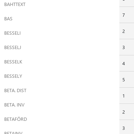
BAHTTEXT
7
BAS
2
BESSELI
BESSELJ
3
BESSELK
4
BESSELY
5
BETA. DIST
1
BETA. INV
2
BETAFÖRD
3
BETAINV