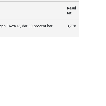
Resul
tat
gen i A2:A12, där 20 procent har
3,778