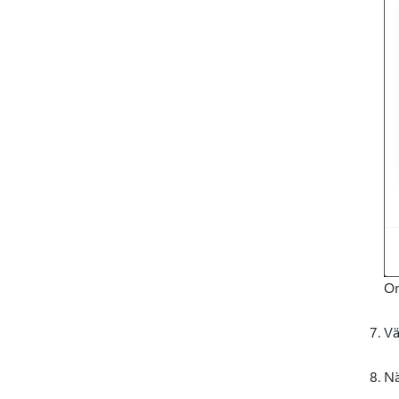
Om
Vä
Nä