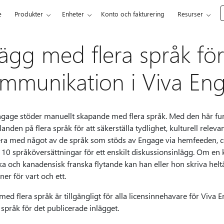
e
Produkter
Enheter
Konto och fakturering
Resurser
lägg med flera språk för
mmunikation i Viva En
ngage stöder manuellt skapande med flera språk. Med den här f
nden på flera språk för att säkerställa tydlighet, kulturell relev
era med något av de språk som stöds av Engage via hemfeeden, 
l 10 språköversättningar för ett enskilt diskussionsinlägg. Om en 
ka och kanadensisk franska flytande kan han eller hon skriva h
ner för vart och ett.
med flera språk är tillgängligt för alla licensinnehavare för Viva
språk för det publicerade inlägget.