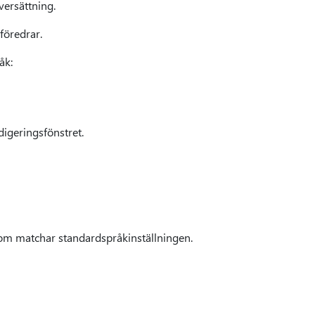
versättning.
föredrar.
åk:
edigeringsfönstret.
som matchar standardspråkinställningen.