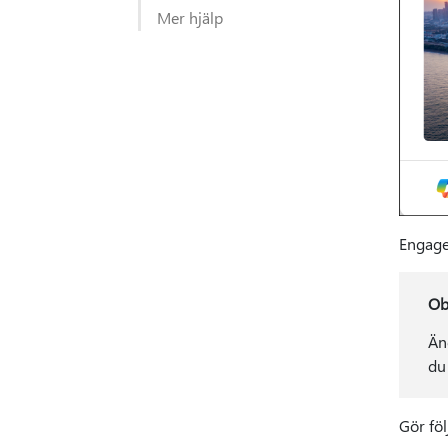
Mer hjälp
Engage
Ob
Än
du
Gör föl