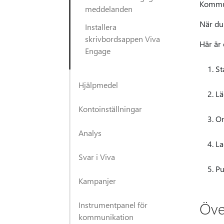
Kommun
meddelanden
När du 
Installera
skrivbordsappen Viva
Här är
Engage
St
Hjälpmedel
Lä
Kontoinställningar
Or
Analys
La
Svar i Viva
Pu
Kampanjer
Öve
Instrumentpanel för
kommunikation