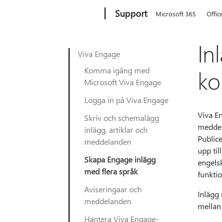
Microsoft
Support
Microsoft 365
Offic
In
Viva Engage
Komma igång med
ko
Microsoft Viva Engage
Logga in på Viva Engage
Viva E
Skriv och schemalägg
meddela
inlägg, artiklar och
Public
meddelanden
upp til
Skapa Engage inlägg
engels
med flera språk
funktio
Aviseringaar och
Inlägg 
meddelanden
mellan 
Hantera Viva Engage-