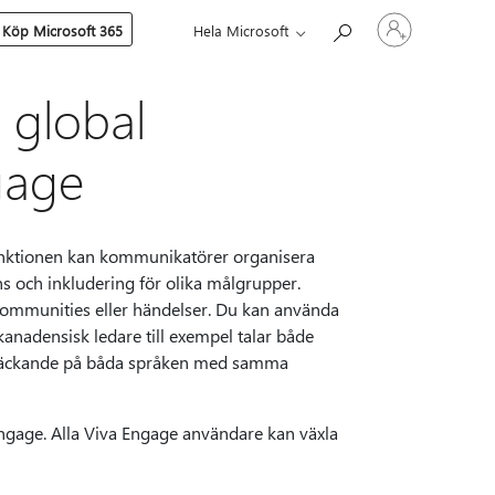
Logga
Köp Microsoft 365
Hela Microsoft
in
på
ditt
konto
 global
gage
unktionen kan kommunikatörer organisera
ans och inkludering för olika målgrupper.
communities eller händelser. Du kan använda
kanadensisk ledare till exempel talar både
eltäckande på båda språken med samma
 Engage. Alla Viva Engage användare kan växla