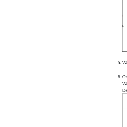
Vä
Om
Vä
De