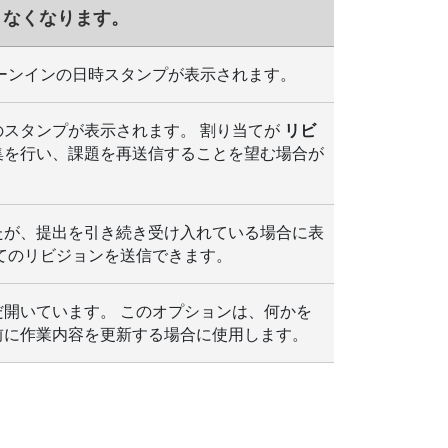
きなくなります。
ーンインの日時スタンプが表示されます。
スタンプが表示されます。 割り当てが
リビ
集を行い、課題を再送信することを望む場合が
たが、提出を引き続き受け入れている場合に表
てのリビジョンを送信できます。
開いています。 このオプションは、何かを
前に作業内容を更新する場合に使用します。