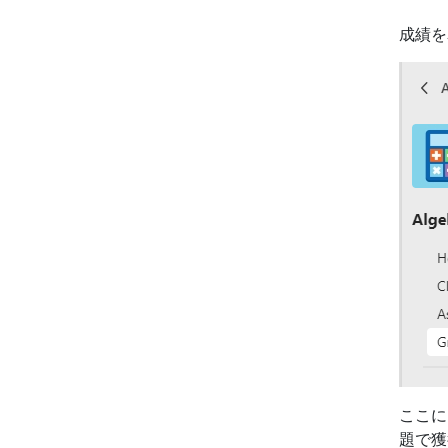
成績を
ここに
題で獲