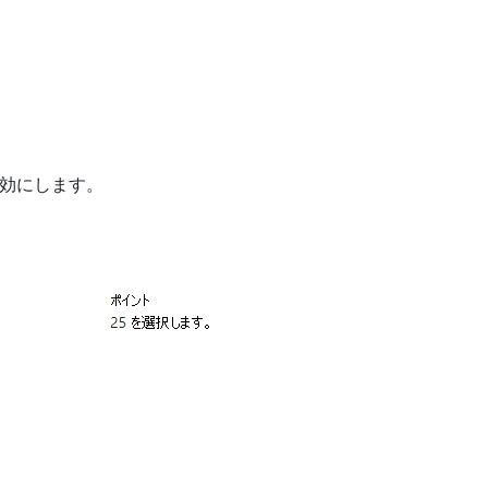
効にします。