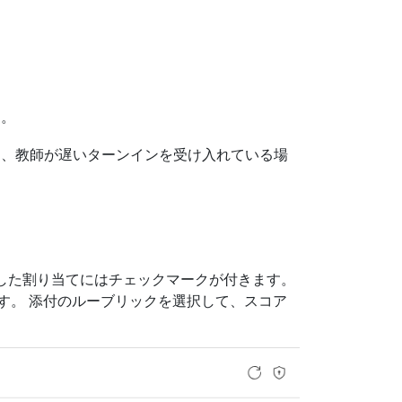
ん。
は、教師が遅いターンインを受け入れている場
にした割り当てにはチェックマークが付きます。
す。 添付のルーブリックを選択して、スコア