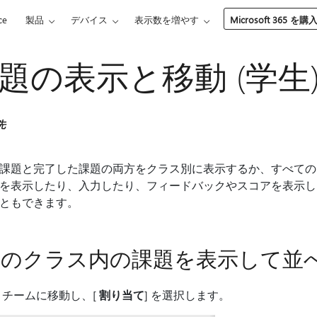
ce
製品
デバイス
表示数を増やす
Microsoft 365 を購
題の表示と移動 (学生
先
課題と完了した課題の両方をクラス別に表示するか、すべての
を表示したり、入力したり、フィードバックやスコアを表示し
ともできます。
 つのクラス内の課題を表示して並
 チームに移動し、[
割り当て
] を選択します。