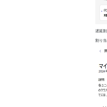
遅延割
割り当