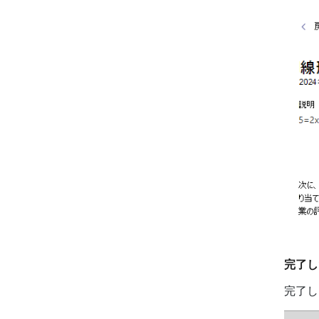
完了し
完了し