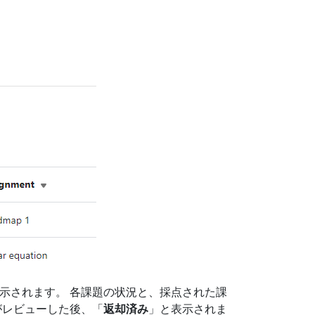
。
示されます。 各課題の状況と、採点された課
がレビューした後、「
返却済み
」と表示されま