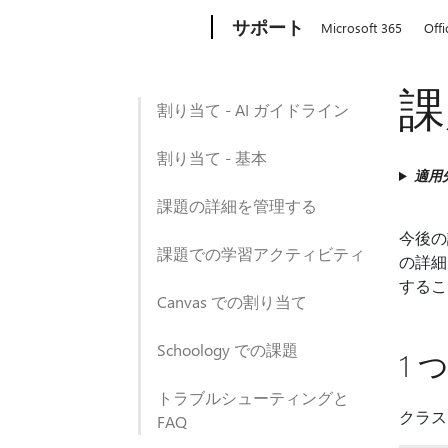
Microsoft
サポート
Microsoft 365
Offi
課
割り当て - AI ガイドライン
割り当て - 基本
適用
課題の詳細を管理する
今後の
課題での学習アクティビティ
の詳細
するこ
Canvas での割り当て
Schoology での課題
1
トラブルシューティングと
クラス
FAQ