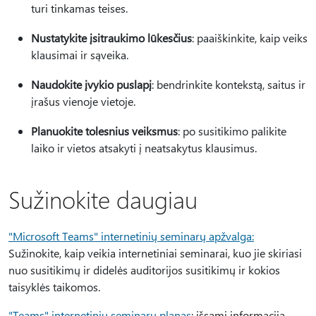
turi tinkamas teises.
Nustatykite įsitraukimo lūkesčius
: paaiškinkite, kaip veiks
klausimai ir sąveika.
Naudokite įvykio puslapį
: bendrinkite kontekstą, saitus ir
įrašus vienoje vietoje.
Planuokite tolesnius veiksmus
: po susitikimo palikite
laiko ir vietos atsakyti į neatsakytus klausimus.
Sužinokite daugiau
"Microsoft Teams" internetinių seminarų apžvalga:
Sužinokite, kaip veikia internetiniai seminarai, kuo jie skiriasi
nuo susitikimų ir didelės auditorijos susitikimų ir kokios
taisyklės taikomos.
"Teams" internetinių seminarų planas
: išsami informacija