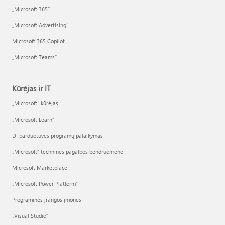
„Microsoft 365“
„Microsoft Advertising“
Microsoft 365 Copilot
„Microsoft Teams“
Kūrėjas ir IT
„Microsoft“ kūrėjas
„Microsoft Learn“
DI parduotuvės programų palaikymas
„Microsoft“ techninės pagalbos bendruomenė
Microsoft Marketplace
„Microsoft Power Platform“
Programinės įrangos įmonės
„Visual Studio“