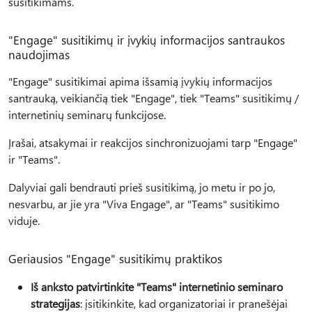
susitikimams.
"Engage" susitikimų ir įvykių informacijos santraukos
naudojimas
"Engage" susitikimai apima išsamią įvykių informacijos
santrauką, veikiančią tiek "Engage", tiek "Teams" susitikimų /
internetinių seminarų funkcijose.
Įrašai, atsakymai ir reakcijos sinchronizuojami tarp "Engage"
ir "Teams".
Dalyviai gali bendrauti prieš susitikimą, jo metu ir po jo,
nesvarbu, ar jie yra "Viva Engage", ar "Teams" susitikimo
viduje.
Geriausios "Engage" susitikimų praktikos
Iš anksto patvirtinkite "Teams" internetinio seminaro
strategijas
: įsitikinkite, kad organizatoriai ir pranešėjai