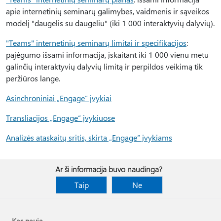
apie internetinių seminarų galimybes, vaidmenis ir sąveikos
modelį "daugelis su daugeliu" (iki 1 000 interaktyvių dalyvių).
"Teams" internetinių seminarų limitai ir specifikacijos
:
pajėgumo išsami informacija, įskaitant iki 1 000 vienu metu
galinčių interaktyvių dalyvių limitą ir perpildos veikimą tik
peržiūros lange.
Asinchroniniai „Engage“ įvykiai
Transliacijos „Engage“ įvykiuose
Analizės ataskaitų sritis, skirta „Engage“ įvykiams
Ar ši informacija buvo naudinga?
Taip
Ne