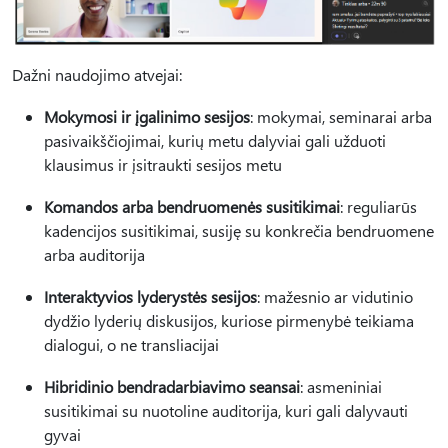
Dažni naudojimo atvejai:
Mokymosi ir įgalinimo sesijos
: mokymai, seminarai arba
pasivaikščiojimai, kurių metu dalyviai gali užduoti
klausimus ir įsitraukti sesijos metu
Komandos arba bendruomenės susitikimai
: reguliarūs
kadencijos susitikimai, susiję su konkrečia bendruomene
arba auditorija
Interaktyvios lyderystės sesijos
: mažesnio ar vidutinio
dydžio lyderių diskusijos, kuriose pirmenybė teikiama
dialogui, o ne transliacijai
Hibridinio bendradarbiavimo seansai
: asmeniniai
susitikimai su nuotoline auditorija, kuri gali dalyvauti
gyvai