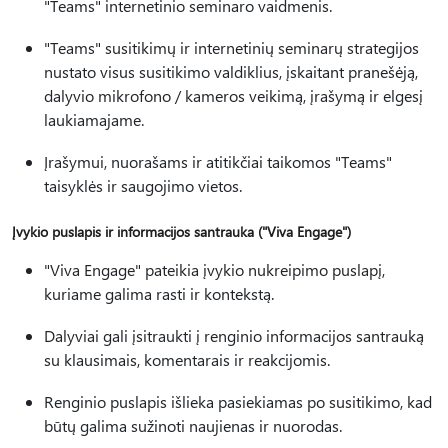
"Teams" internetinio seminaro vaidmenis.
"Teams" susitikimų ir internetinių seminarų strategijos
nustato visus susitikimo valdiklius, įskaitant pranešėją,
dalyvio mikrofono / kameros veikimą, įrašymą ir elgesį
laukiamajame.
Įrašymui, nuorašams ir atitikčiai taikomos "Teams"
taisyklės ir saugojimo vietos.
Įvykio puslapis ir informacijos santrauka ("Viva Engage")
"Viva Engage" pateikia įvykio nukreipimo puslapį,
kuriame galima rasti ir kontekstą.
Dalyviai gali įsitraukti į renginio informacijos santrauką
su klausimais, komentarais ir reakcijomis.
Renginio puslapis išlieka pasiekiamas po susitikimo, kad
būtų galima sužinoti naujienas ir nuorodas.