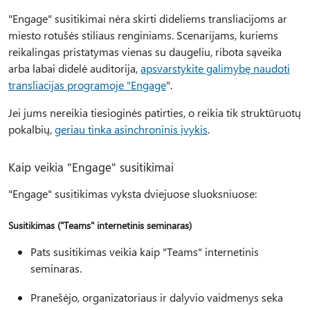
"Engage" susitikimai nėra skirti dideliems transliacijoms ar
miesto rotušės stiliaus renginiams. Scenarijams, kuriems
reikalingas pristatymas vienas su daugeliu, ribota sąveika
arba labai didelė auditorija,
apsvarstykite galimybę naudoti
transliacijas programoje "Engage
".
Jei jums nereikia tiesioginės patirties, o reikia tik struktūruotų
pokalbių,
geriau tinka asinchroninis įvykis
.
Kaip veikia "Engage" susitikimai
"Engage" susitikimas vyksta dviejuose sluoksniuose:
Susitikimas ("Teams" internetinis seminaras)
Pats susitikimas veikia kaip "Teams" internetinis
seminaras.
Pranešėjo, organizatoriaus ir dalyvio vaidmenys seka