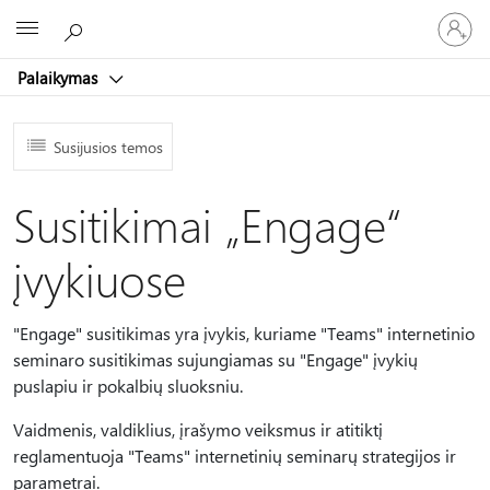
Prisijunk
Microsoft
prie
paskyro
Palaikymas
Susijusios temos
Susitikimai „Engage“
įvykiuose
"Engage" susitikimas yra įvykis, kuriame "Teams" internetinio
seminaro susitikimas sujungiamas su "Engage" įvykių
puslapiu ir pokalbių sluoksniu.
Vaidmenis, valdiklius, įrašymo veiksmus ir atitiktį
reglamentuoja "Teams" internetinių seminarų strategijos ir
parametrai.