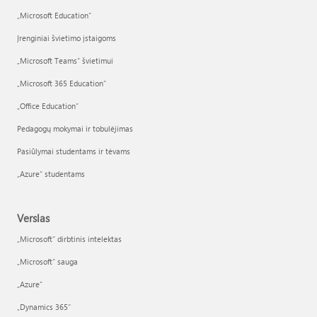
„Microsoft Education“
Įrenginiai švietimo įstaigoms
„Microsoft Teams“ švietimui
„Microsoft 365 Education“
„Office Education“
Pedagogų mokymai ir tobulėjimas
Pasiūlymai studentams ir tėvams
„Azure“ studentams
Verslas
„Microsoft“ dirbtinis intelektas
„Microsoft“ sauga
„Azure”
„Dynamics 365“