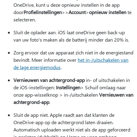
OneDrive, kunt u deze opnieuw instellen in de app
door
Profielinstellingen
>
>
Account
>
opnieuw instellen
te
selecteren.
Sluit de oplader aan. iOS laat oneDrive geen back-up
van uw foto's maken als de batterij minder dan 20% is.
Zorg ervoor dat uw apparaat zich niet in de energiestand
bevindt. Meer informatie over
het in-/uitschakelen van
de lage energiemodus
.
Vernieuwen van achtergrond-app
in- of uitschakelen in
de iOS-instellingen:
Instellingen
> Schuif omlaag naar
onze app-wisselknop > in-/uitschakelen
Vernieuwen van
achtergrond-app
.
Sluit de app niet. Apple raadt aan dat klanten de
OneDrive-app op de achtergrond laten draaien.
Automatisch uploaden werkt niet als de app geforceerd
is gesloten (dubbeltik op Home en veeg omhoog