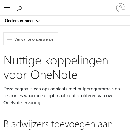
Meld
Microsoft
je
aan
Ondersteuning
bij
je
account
Verwante onderwerpen
Nuttige koppelingen
voor OneNote
Deze pagina is een opslagplaats met hulpprogramma's en
resources waarmee u optimaal kunt profiteren van uw
OneNote-ervaring.
Bladwijzers toevoegen aan